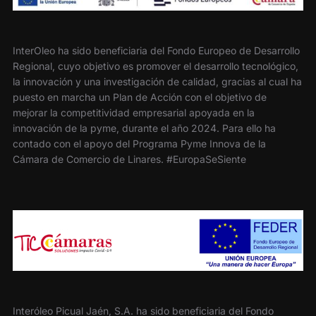
InterOleo ha sido beneficiaria del Fondo Europeo de Desarrollo
Regional, cuyo objetivo es promover el desarrollo tecnológico,
la innovación y una investigación de calidad, gracias al cual ha
puesto en marcha un Plan de Acción con el objetivo de
mejorar la competitividad empresarial apoyada en la
innovación de la pyme, durante el año 2024. Para ello ha
contado con el apoyo del Programa Pyme Innova de la
Cámara de Comercio de Linares. #EuropaSeSiente
Interóleo Picual Jaén, S.A. ha sido beneficiaria del Fondo