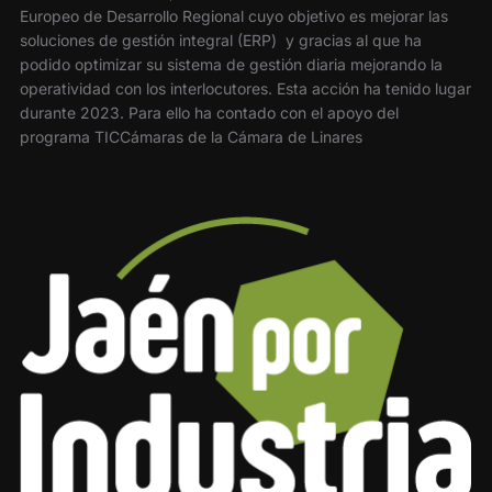
Europeo de Desarrollo Regional cuyo objetivo es mejorar las
soluciones de gestión integral (ERP) y gracias al que ha
podido optimizar su sistema de gestión diaria mejorando la
operatividad con los interlocutores. Esta acción ha tenido lugar
durante 2023. Para ello ha contado con el apoyo del
programa TICCámaras de la Cámara de Linares