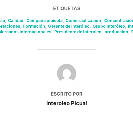
ETIQUETAS
sa
,
Calidad
,
Campaña oleícola
,
Comercialización
,
Concentración
rtaciones
,
Formación
,
Gerente de Interóleo
,
Grupo Interóleo
,
In
Mercados internacionales
,
Presidente de Interóleo
,
produccion
,
AUTOR DE LA PUBLICACIÓN
ESCRITO POR
Interoleo Picual