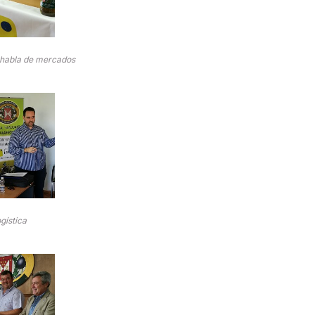
habla de mercados
ogística