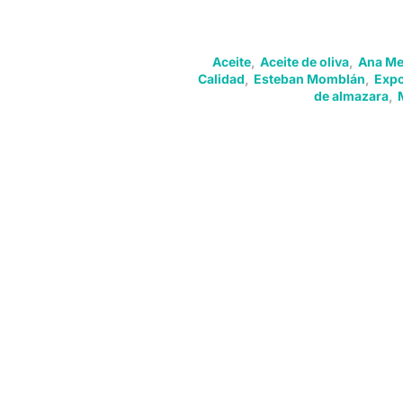
Aceite
,
Aceite de oliva
,
Ana Me
Calidad
,
Esteban Momblán
,
Expo
de almazara
,