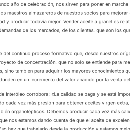
ndo año de celebración, nos sirven para poner en marcha 
los maestros almazareros de nuestros socios para mejorar
dad y producir todavía mejor. Vender aceite a granel es rela
demandas de los mercados, de los clientes, que son los que 
te del continuo proceso formativo que, desde nuestros orí
oyecto de concentración, que no solo se entiende para mej
, sino también para adquirir los mayores conocimientos q
edunden en un incremento del valor añadido por la venta del
e de Interóleo corrobora: «La calidad se paga y se está im
o cada vez más presión para obtener aceites virgen extra,
mbién organolépticos. Debemos producir cada vez más cali
orque nos estamos dando cuenta de que el aceite de excele
Eso hay que trabajarlo desde la producción y estamos mej