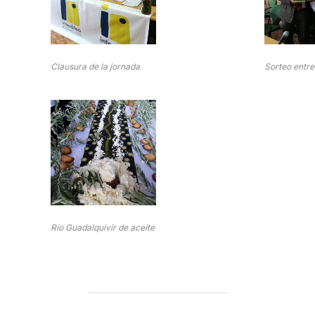
Clausura de la jornada
Sorteo entre 
Río Guadalquivir de aceite