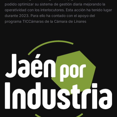
podido optimizar su sistema de gestión diaria mejorando la
operatividad con los interlocutores. Esta acción ha tenido lugar
durante 2023. Para ello ha contado con el apoyo del
programa TICCámaras de la Cámara de Linares