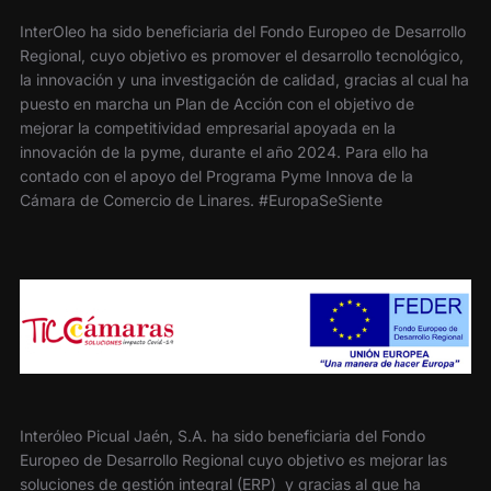
InterOleo ha sido beneficiaria del Fondo Europeo de Desarrollo
Regional, cuyo objetivo es promover el desarrollo tecnológico,
la innovación y una investigación de calidad, gracias al cual ha
puesto en marcha un Plan de Acción con el objetivo de
mejorar la competitividad empresarial apoyada en la
innovación de la pyme, durante el año 2024. Para ello ha
contado con el apoyo del Programa Pyme Innova de la
Cámara de Comercio de Linares. #EuropaSeSiente
Interóleo Picual Jaén, S.A. ha sido beneficiaria del Fondo
Europeo de Desarrollo Regional cuyo objetivo es mejorar las
soluciones de gestión integral (ERP) y gracias al que ha