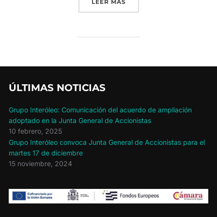
«ORO DE CÁNAVA Y CASTI
LEER MÁS
ÚLTIMAS NOTICIAS
Grupo Interóleo: Comunicación del acuerdo de ampliación
adoptado en la Junta General de Accionistas
10 febrero, 2025
Grupo Interóleo convoca Junta General de Accionistas para el
martes 17 de diciembre
15 noviembre, 2024