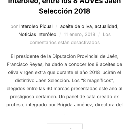
Interóleo, entre los 8 AOVEs Jaén
Selección 2018
por
Interoleo Picual
aceite de oliva
,
actualidad
,
Publicado
Noticias Interóleo
11 enero, 2018
Los
el
comentarios están desactivados
El presidente de la Diputación Provincial de Jaén,
Francisco Reyes, ha dado a conocer los 8 aceites de
oliva virgen extra que durante el año 2018 lucirán el
distintivo Jaén Selección. Los “8 magníficos”,
elegidos entre las 60 marcas presentadas este año al
prestigioso certamen. Un panel de cata creado ex
profeso, integrado por Brígida Jiménez, directora del
…