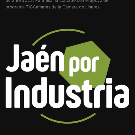
durante 2023. Para ello ha contado con el apoyo del
programa TICCámaras de la Cámara de Linares