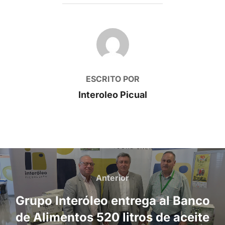
AUTOR DE LA PUBLICACIÓN
ESCRITO POR
Interoleo Picual
Navegación
de
Anterior
Anterior
entradas
Grupo Interóleo entrega al Banco
de Alimentos 520 litros de aceite