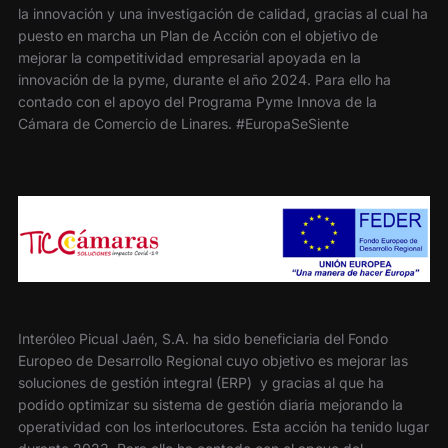
la innovación y una investigación de calidad, gracias al cual ha
puesto en marcha un Plan de Acción con el objetivo de
mejorar la competitividad empresarial apoyada en la
innovación de la pyme, durante el año 2024. Para ello ha
contado con el apoyo del Programa Pyme Innova de la
Cámara de Comercio de Linares. #EuropaSeSiente
Interóleo Picual Jaén, S.A. ha sido beneficiaria del Fondo
Europeo de Desarrollo Regional cuyo objetivo es mejorar las
soluciones de gestión integral (ERP) y gracias al que ha
podido optimizar su sistema de gestión diaria mejorando la
operatividad con los interlocutores. Esta acción ha tenido lugar