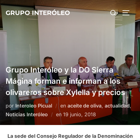
Saltar
Buscar:
GRUPO INTERÓLEO
al
ALTE
contenido
Grupo Interóleo y la DO Sierra
Mágina forman e informan a los
olivareros sobre Xylella y precios
por
Interoleo Picual
en
aceite de oliva
,
actualidad
,
Publicado
Noticias Interóleo
en
19 junio, 2018
el
La sede del Consejo Regulador de la Denominación