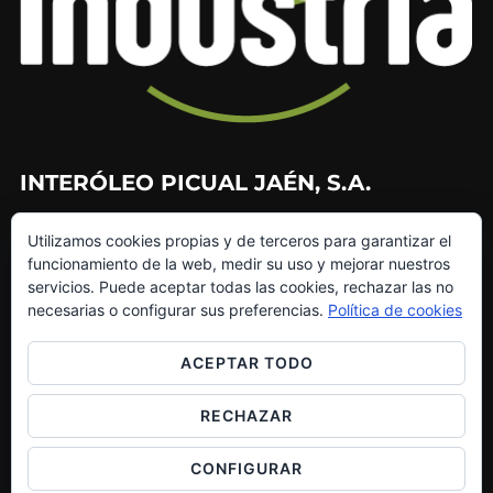
INTERÓLEO PICUAL JAÉN, S.A.
953 226 010
Utilizamos cookies propias y de terceros para garantizar el
953 272 499
funcionamiento de la web, medir su uso y mejorar nuestros
info@interoleo.com
servicios. Puede aceptar todas las cookies, rechazar las no
canaldedenuncias@interoleo.com
necesarias o configurar sus preferencias.
Política de cookies
ACEPTAR TODO
RECHAZAR
Copyright © 2026 Grupo Interóleo
Inspiro Theme
por
WPZOOM
CONFIGURAR