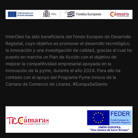
InterOleo ha sido beneficiaria del Fondo Europeo de Desarrollo
Regional, cuyo objetivo es promover el desarrollo tecnológico,
la innovación y una investigación de calidad, gracias al cual ha
puesto en marcha un Plan de Acción con el objetivo de
mejorar la competitividad empresarial apoyada en la
innovación de la pyme, durante el año 2024. Para ello ha
contado con el apoyo del Programa Pyme Innova de la
Cámara de Comercio de Linares. #EuropaSeSiente