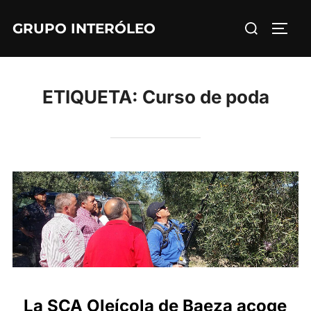
Saltar
Buscar:
GRUPO INTERÓLEO
al
ALTE
contenido
ETIQUETA:
Curso de poda
La SCA Oleícola de Baeza acoge