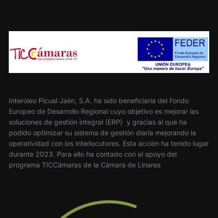
Interóleo Picual Jaén, S.A. ha sido beneficiaria del Fondo
Europeo de Desarrollo Regional cuyo objetivo es mejorar las
soluciones de gestión integral (ERP) y gracias al que ha
podido optimizar su sistema de gestión diaria mejorando la
operatividad con los interlocutores. Esta acción ha tenido lugar
durante 2023. Para ello ha contado con el apoyo del
programa TICCámaras de la Cámara de Linares