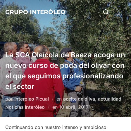
Saltar
Buscar:
GRUPO INTERÓLEO
al
ALTE
contenido
La SCA Oleícola de Baeza acoge un
nuevo curso de poda del olivar con
el que seguimos profesionalizando
el sector
por
Interoleo Picual
en
aceite de oliva
,
actualidad
,
Publicado
Noticias Interóleo
en
10 abril, 2017
el
Continuando con nuestro intenso y ambicioso