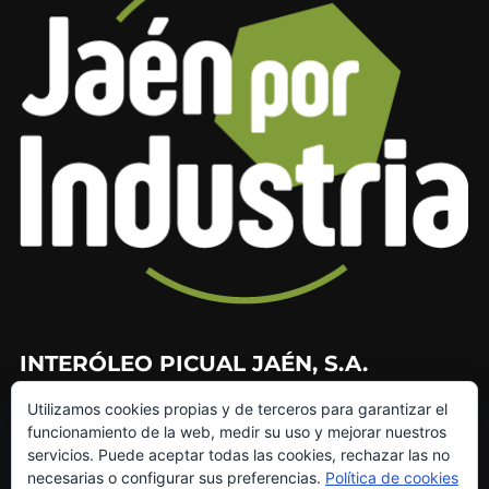
INTERÓLEO PICUAL JAÉN, S.A.
Utilizamos cookies propias y de terceros para garantizar el
953 226 010
funcionamiento de la web, medir su uso y mejorar nuestros
953 272 499
servicios. Puede aceptar todas las cookies, rechazar las no
info@interoleo.com
necesarias o configurar sus preferencias.
Política de cookies
canaldedenuncias@interoleo.com