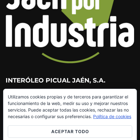
INTERÓLEO PICUAL JAÉN, S.A.
953 226 010
Utilizamos cookies propias y de terceros para garantizar el
953 272 499
funcionamiento de la web, medir su uso y mejorar nuestros
info@interoleo.com
servicios. Puede aceptar todas las cookies, rechazar las no
canaldedenuncias@interoleo.com
necesarias o configurar sus preferencias.
Política de cookies
ACEPTAR TODO