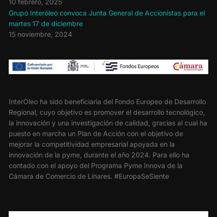
10 febrero, 2025
Grupo Interóleo convoca Junta General de Accionistas para el
martes 17 de diciembre
15 noviembre, 2024
InterOleo ha sido beneficiaria del Fondo Europeo de Desarrollo
Regional, cuyo objetivo es promover el desarrollo tecnológico,
la innovación y una investigación de calidad, gracias al cual ha
puesto en marcha un Plan de Acción con el objetivo de
mejorar la competitividad empresarial apoyada en la
innovación de la pyme, durante el año 2024. Para ello ha
contado con el apoyo del Programa Pyme Innova de la
Cámara de Comercio de Linares. #EuropaSeSiente