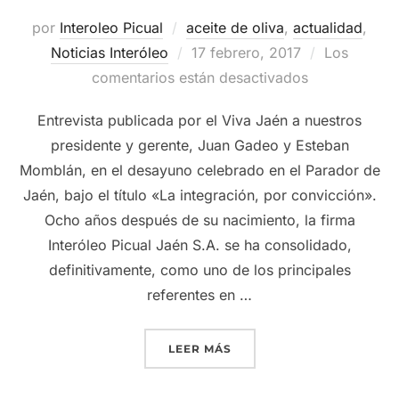
por
Interoleo Picual
aceite de oliva
,
actualidad
,
Publicado
Noticias Interóleo
17 febrero, 2017
Los
el
comentarios están desactivados
Entrevista publicada por el Viva Jaén a nuestros
presidente y gerente, Juan Gadeo y Esteban
Momblán, en el desayuno celebrado en el Parador de
Jaén, bajo el título «La integración, por convicción».
Ocho años después de su nacimiento, la firma
Interóleo Picual Jaén S.A. se ha consolidado,
definitivamente, como uno de los principales
referentes en …
«ENTREVISTA DEL VIVA J
LEER MÁS