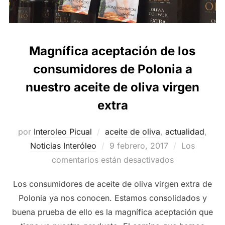
Magnífica aceptación de los
consumidores de Polonia a
nuestro aceite de oliva virgen
extra
por
Interoleo Picual
aceite de oliva
,
actualidad
,
Publicado
Noticias Interóleo
9 febrero, 2017
Los
el
comentarios están desactivados
Los consumidores de aceite de oliva virgen extra de
Polonia ya nos conocen. Estamos consolidados y
buena prueba de ello es la magnífica aceptación que