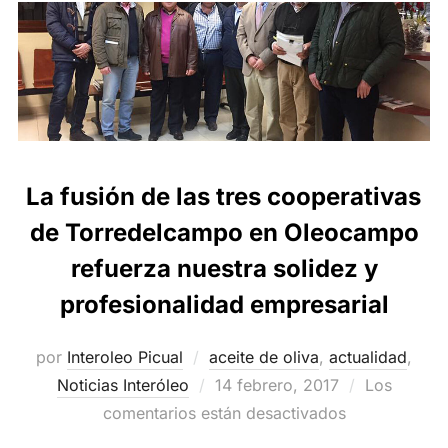
La fusión de las tres cooperativas
de Torredelcampo en Oleocampo
refuerza nuestra solidez y
profesionalidad empresarial
por
Interoleo Picual
aceite de oliva
,
actualidad
,
Publicado
Noticias Interóleo
14 febrero, 2017
Los
el
comentarios están desactivados