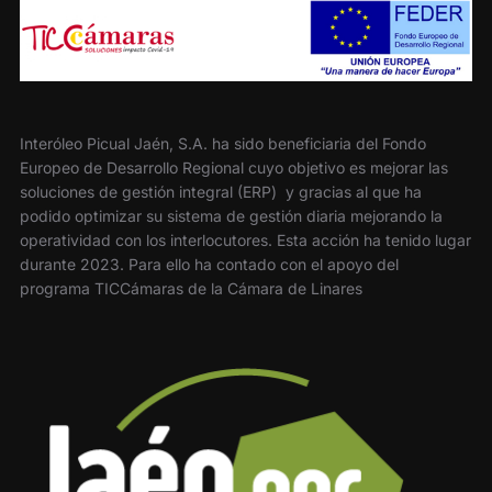
Interóleo Picual Jaén, S.A. ha sido beneficiaria del Fondo
Europeo de Desarrollo Regional cuyo objetivo es mejorar las
soluciones de gestión integral (ERP) y gracias al que ha
podido optimizar su sistema de gestión diaria mejorando la
operatividad con los interlocutores. Esta acción ha tenido lugar
durante 2023. Para ello ha contado con el apoyo del
programa TICCámaras de la Cámara de Linares