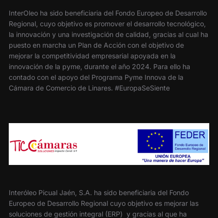
InterOleo ha sido beneficiaria del Fondo Europeo de Desarrollo
Regional, cuyo objetivo es promover el desarrollo tecnológico,
la innovación y una investigación de calidad, gracias al cual ha
puesto en marcha un Plan de Acción con el objetivo de
mejorar la competitividad empresarial apoyada en la
innovación de la pyme, durante el año 2024. Para ello ha
contado con el apoyo del Programa Pyme Innova de la
Cámara de Comercio de Linares. #EuropaSeSiente
Interóleo Picual Jaén, S.A. ha sido beneficiaria del Fondo
Europeo de Desarrollo Regional cuyo objetivo es mejorar las
soluciones de gestión integral (ERP) y gracias al que ha