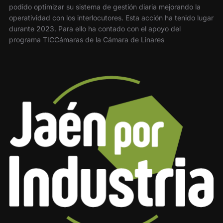
podido optimizar su sistema de gestión diaria mejorando la
operatividad con los interlocutores. Esta acción ha tenido lugar
durante 2023. Para ello ha contado con el apoyo del
programa TICCámaras de la Cámara de Linares