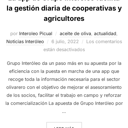
la gestión diaria de cooperativas y
agricultores
por
Interoleo Picual
aceite de oliva
,
actualidad
,
Publicado
Noticias Interóleo
6 julio, 2022
Los comentarios
el
están desactivados
Grupo Interóleo da un paso más en su apuesta por la
eficiencia con la puesta en marcha de una app que
recoge toda la información necesaria para el sector
olivarero con el objetivo de mejorar el asesoramiento
de los socios, facilitar el trabajo en campo y reforzar
la comercialización La apuesta de Grupo Interóleo por
…