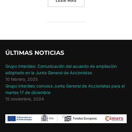
«LA APP DE GRUPO INTER
LEER MÁS
ÚLTIMAS NOTICIAS
Grupo Interóleo: Comunicación del acuerdo de ampliación
adoptado en la Junta General de Accionistas
10 febrero, 2025
Grupo Interóleo convoca Junta General de Accionistas para el
martes 17 de diciembre
15 noviembre, 2024