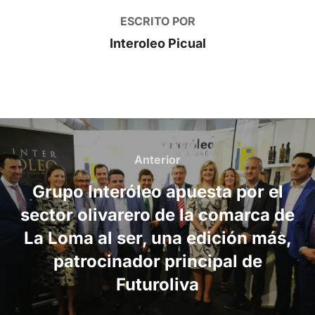
ESCRITO POR
Interoleo Picual
Navegación
de
Anterior
Anterior
entradas
Grupo Interóleo apuesta por el
sector olivarero de la comarca de
La Loma al ser, una edición más,
patrocinador principal de
Futuroliva