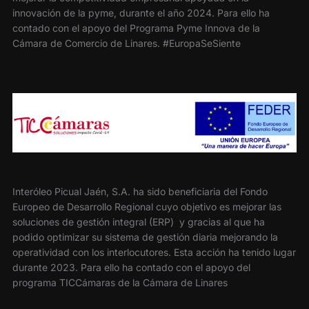
innovación de la pyme, durante el año 2024. Para ello ha
contado con el apoyo del Programa Pyme Innova de la
Cámara de Comercio de Linares. #EuropaSeSiente
Interóleo Picual Jaén, S.A. ha sido beneficiaria del Fondo
Europeo de Desarrollo Regional cuyo objetivo es mejorar las
soluciones de gestión integral (ERP) y gracias al que ha
podido optimizar su sistema de gestión diaria mejorando la
operatividad con los interlocutores. Esta acción ha tenido lugar
durante 2023. Para ello ha contado con el apoyo del
programa TICCámaras de la Cámara de Linares