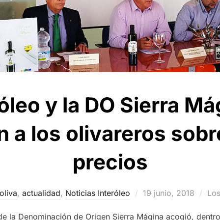
óleo y la DO Sierra M
 a los olivareros sobr
precios
Publicado
oliva
,
actualidad
,
Noticias Interóleo
19 junio, 2018
Los
el
de la Denominación de Origen Sierra Mágina acogió, dentro