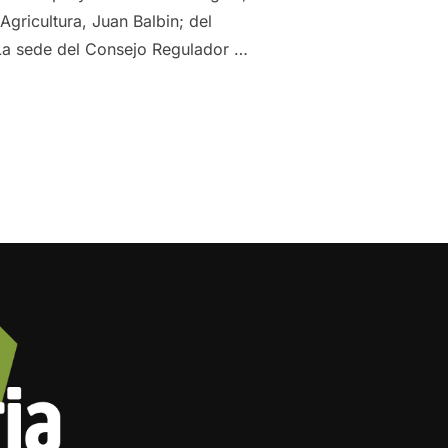
gricultura, Juan Balbin; del
 La sede del Consejo Regulador …
DO SIERRA MÁGINA FORMAN E INFORMAN A LOS OLIVAREROS 