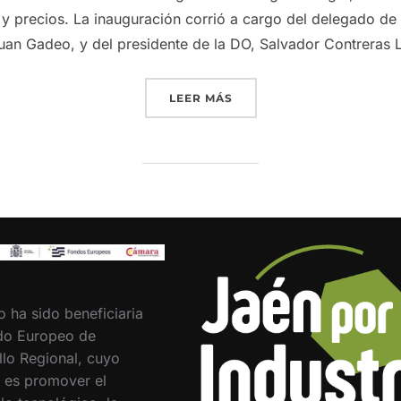
 y precios. La inauguración corrió a cargo del delegado de A
Juan Gadeo, y del presidente de la DO, Salvador Contreras
«GRUPO INTERÓLEO Y LA 
LEER MÁS
o ha sido beneficiaria
do Europeo de
llo Regional, cuyo
o es promover el