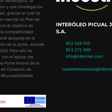
lo tecnológico, la
ión y una investigación
ad, gracias al cual ha
en marcha un Plan de
INTERÓLEO PICUAL J
con el objetivo de
S.A.
 la competitividad
rial apoyada en la
953 226 010
ión de la pyme, durante
953 272 499
024. Para ello ha
info@interoleo.com
 con el apoyo del
a Pyme Innova de la
canaldedenuncias@intero
 de Comercio de
. #EuropaSeSiente