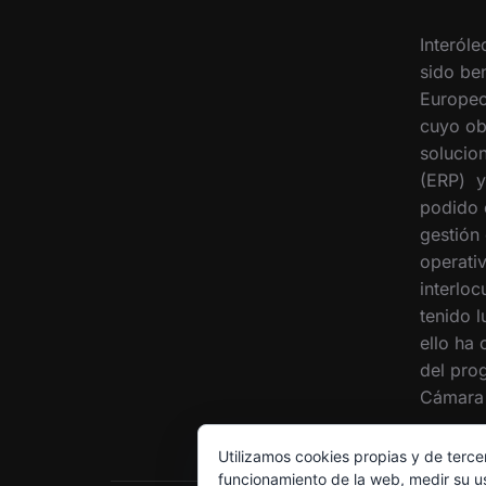
Interóle
sido ben
Europeo
cuyo ob
solucion
(ERP) y
podido 
gestión
operati
interloc
tenido 
ello ha
del pro
Cámara 
Utilizamos cookies propias y de terce
funcionamiento de la web, medir su us