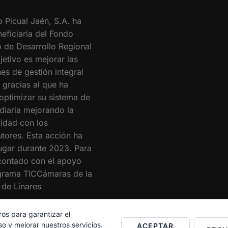
o Picual Jaén, S.A. ha
eficiaria del Fondo
 de Desarrollo Regional
jetivo es mejorar las
es de gestión integral
 gracias al que ha
optimizar su sistema de
 diaria mejorando la
vidad con los
utores. Esta acción ha
lugar durante 2023. Para
 contado con el apoyo
grama TICCámaras de la
de Linares
ros para garantizar el
o y mejorar nuestros servicios.
ACEPTAR