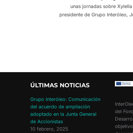
unas jornadas sobre Xylella
presidente de Grupo Interóleo, 
ÚLTIMAS NOTICIAS
Grupo Interóleo: Comunicación
InterOle
del acuerdo de ampliación
del Fon
adoptado en la Junta General
Desarro
de Accionistas
objetiv
10 febrero, 2025