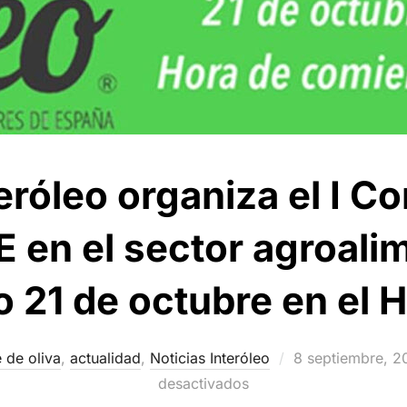
eróleo organiza el I C
E en el sector agroalim
 21 de octubre en el 
Publicado
e de oliva
,
actualidad
,
Noticias Interóleo
8 septiembre, 2
el
desactivados