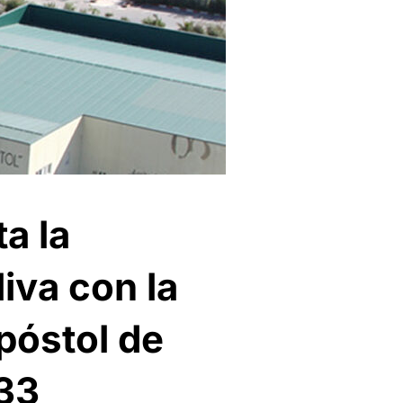
a la
iva con la
póstol de
 33