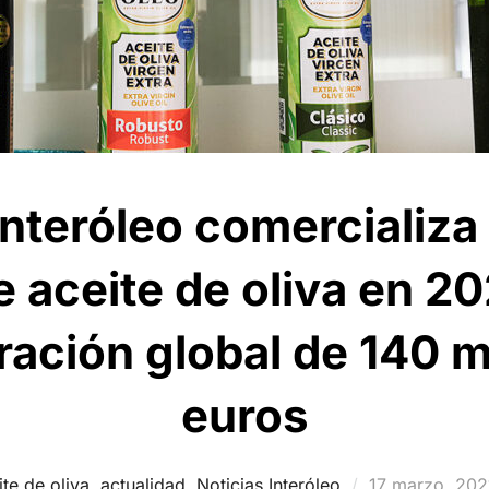
nteróleo comercializa
 aceite de oliva en 2
ración global de 140 m
euros
Publicado
ite de oliva
,
actualidad
,
Noticias Interóleo
17 marzo, 202