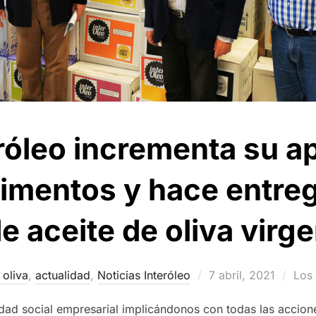
róleo incrementa su ap
imentos y hace entre
de aceite de oliva virg
Publicado
 oliva
,
actualidad
,
Noticias Interóleo
7 abril, 2021
Los
el
dad social empresarial implicándonos con todas las accione