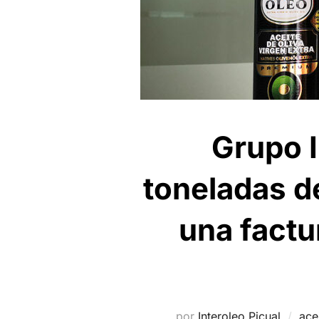
Grupo I
toneladas de
una factu
por
Interoleo Picual
ace