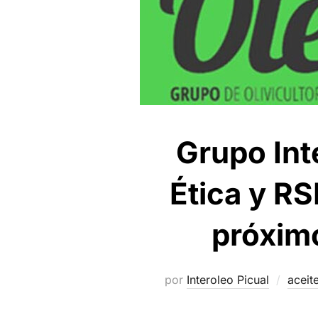
Grupo Int
Ética y RS
próximo
por
Interoleo Picual
aceit