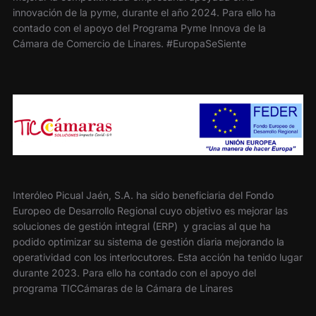
innovación de la pyme, durante el año 2024. Para ello ha
contado con el apoyo del Programa Pyme Innova de la
Cámara de Comercio de Linares. #EuropaSeSiente
Interóleo Picual Jaén, S.A. ha sido beneficiaria del Fondo
Europeo de Desarrollo Regional cuyo objetivo es mejorar las
soluciones de gestión integral (ERP) y gracias al que ha
podido optimizar su sistema de gestión diaria mejorando la
operatividad con los interlocutores. Esta acción ha tenido lugar
durante 2023. Para ello ha contado con el apoyo del
programa TICCámaras de la Cámara de Linares