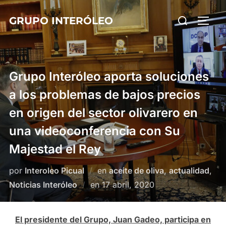
Saltar
Buscar:
GRUPO INTERÓLEO
al
ALTE
contenido
Grupo Interóleo aporta soluciones
a los problemas de bajos precios
en origen del sector olivarero en
una videoconferencia con Su
Majestad el Rey
por
Interoleo Picual
en
aceite de oliva
,
actualidad
,
Publicado
Noticias Interóleo
en
17 abril, 2020
el
El presidente del Grupo, Juan Gadeo, participa en