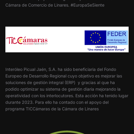
Cámara de Comercio de Linares. #EuropaSeSiente
Interóleo Picual Jaén, S.A. ha sido beneficiaria del Fondo
Europeo de Desarrollo Regional cuyo objetivo es mejorar las
soluciones de gestión integral (ERP) y gracias al que ha
podido optimizar su sistema de gestión diaria mejorando la
operatividad con los interlocutores. Esta acción ha tenido lugar
durante 2023. Para ello ha contado con el apoyo del
programa TICCámaras de la Cámara de Linares