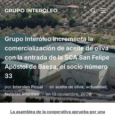
Saltar
Buscar:
GRUPO INTERÓLEO
al
ALTE
contenido
Grupo Interóleo incrementa la
comercialización de aceite de oliva
con la entrada de la SCA San Felipe
Apóstol de Baeza, el socio número
33
por
Interoleo Picual
en
aceite de oliva
,
actualidad
,
Publicado
Noticias Interóleo
en
13 noviembre, 2020
el
La asamblea de la cooperativa aprueba por una