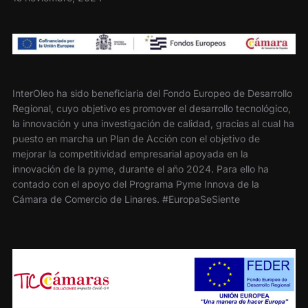
InterOleo ha sido beneficiaria del Fondo Europeo de Desarrollo
Regional, cuyo objetivo es promover el desarrollo tecnológico,
la innovación y una investigación de calidad, gracias al cual ha
puesto en marcha un Plan de Acción con el objetivo de
mejorar la competitividad empresarial apoyada en la
innovación de la pyme, durante el año 2024. Para ello ha
contado con el apoyo del Programa Pyme Innova de la
Cámara de Comercio de Linares. #EuropaSeSiente