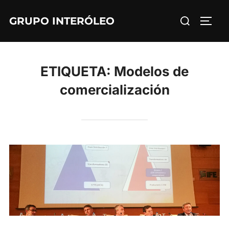
Saltar
Buscar:
GRUPO INTERÓLEO
al
ALTE
contenido
ETIQUETA:
Modelos de
comercialización