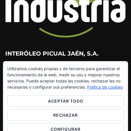
INTERÓLEO PICUAL JAÉN, S.A.
953 226 010
Utilizamos cookies propias y de terceros para garantizar el
953 272 499
funcionamiento de la web, medir su uso y mejorar nuestros
info@interoleo.com
servicios. Puede aceptar todas las cookies, rechazar las no
canaldedenuncias@interoleo.com
necesarias o configurar sus preferencias.
Política de cookies
ACEPTAR TODO
RECHAZAR
Copyright © 2026 Grupo Interóleo
Inspiro Theme
por
WPZOOM
CONFIGURAR