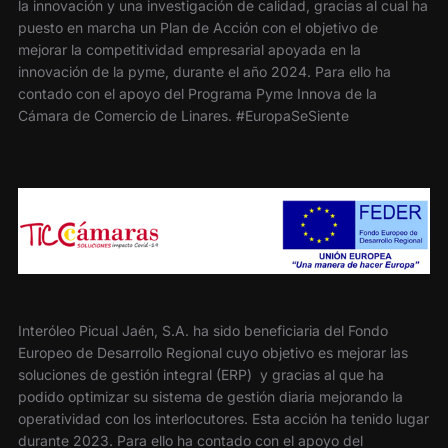
la innovación y una investigación de calidad, gracias al cual ha
puesto en marcha un Plan de Acción con el objetivo de
mejorar la competitividad empresarial apoyada en la
innovación de la pyme, durante el año 2024. Para ello ha
contado con el apoyo del Programa Pyme Innova de la
Cámara de Comercio de Linares. #EuropaSeSiente
Interóleo Picual Jaén, S.A. ha sido beneficiaria del Fondo
Europeo de Desarrollo Regional cuyo objetivo es mejorar las
soluciones de gestión integral (ERP) y gracias al que ha
podido optimizar su sistema de gestión diaria mejorando la
operatividad con los interlocutores. Esta acción ha tenido lugar
durante 2023. Para ello ha contado con el apoyo del