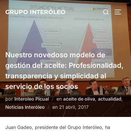
Saltar
Buscar:
GRUPO INTERÓLEO
al
ALTE
contenido
Nuestro novedoso modelo de
gestión del aceite: Profesionalidad,
transparencia y simplicidad al
servicio de los socios
por
Interoleo Picual
en
aceite de oliva
,
actualidad
,
Publicado
Noticias Interóleo
en
21 abril, 2017
el
Juan Gadeo, presidente del Grupo Interóleo, ha