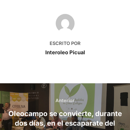
AUTOR DE LA PUBLICACIÓN
ESCRITO POR
Interoleo Picual
Navegación
de
Anterior
Anterior
entradas
Oleocampo se convierte, durante
dos días, en el escaparate del