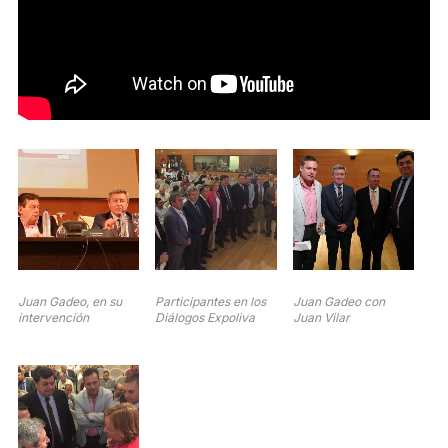
Juan Gadeo, en su
Participantes en los
Juan Gadeo con
intervención
Diálogos Expoliva
Juan Vilar