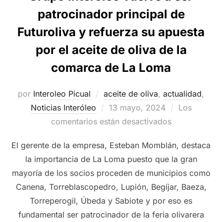
patrocinador principal de
Futuroliva y refuerza su apuesta
por el aceite de oliva de la
comarca de La Loma
por
Interoleo Picual
aceite de oliva
,
actualidad
,
Publicado
Noticias Interóleo
13 mayo, 2024
Los
el
comentarios están desactivados
El gerente de la empresa, Esteban Momblán, destaca
la importancia de La Loma puesto que la gran
mayoría de los socios proceden de municipios como
Canena, Torreblascopedro, Lupión, Begíjar, Baeza,
Torreperogil, Úbeda y Sabiote y por eso es
fundamental ser patrocinador de la feria olivarera