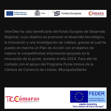
InterOleo ha sido beneficiaria del Fondo Europeo de Desarrollo
Regional, cuyo objetivo es promover el desarrollo tecnológico,
la innovación y una investigación de calidad, gracias al cual ha
puesto en marcha un Plan de Acción con el objetivo de
mejorar la competitividad empresarial apoyada en la
innovación de la pyme, durante el año 2024. Para ello ha
contado con el apoyo del Programa Pyme Innova de la
Cámara de Comercio de Linares. #EuropaSeSiente