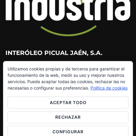
INTERÓLEO PICUAL JAÉN, S.A.
953 226 010
Utilizamos cookies propias y de terceros para garantizar el
953 272 499
funcionamiento de la web, medir su uso y mejorar nuestros
info@interoleo.com
servicios. Puede aceptar todas las cookies, rechazar las no
canaldedenuncias@interoleo.com
necesarias o configurar sus preferencias.
Política de cookies
ACEPTAR TODO
RECHAZAR
Copyright © 2026 Grupo Interóleo
Inspiro Theme
por
WPZOOM
CONFIGURAR