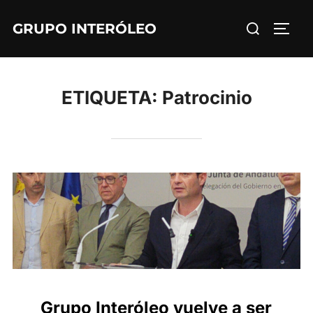
Saltar
Buscar:
GRUPO INTERÓLEO
al
ALTE
contenido
ETIQUETA:
Patrocinio
Grupo Interóleo vuelve a ser