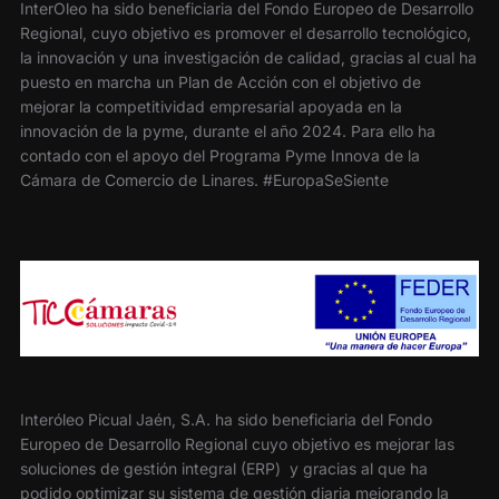
InterOleo ha sido beneficiaria del Fondo Europeo de Desarrollo
Regional, cuyo objetivo es promover el desarrollo tecnológico,
la innovación y una investigación de calidad, gracias al cual ha
puesto en marcha un Plan de Acción con el objetivo de
mejorar la competitividad empresarial apoyada en la
innovación de la pyme, durante el año 2024. Para ello ha
contado con el apoyo del Programa Pyme Innova de la
Cámara de Comercio de Linares. #EuropaSeSiente
Interóleo Picual Jaén, S.A. ha sido beneficiaria del Fondo
Europeo de Desarrollo Regional cuyo objetivo es mejorar las
soluciones de gestión integral (ERP) y gracias al que ha
podido optimizar su sistema de gestión diaria mejorando la