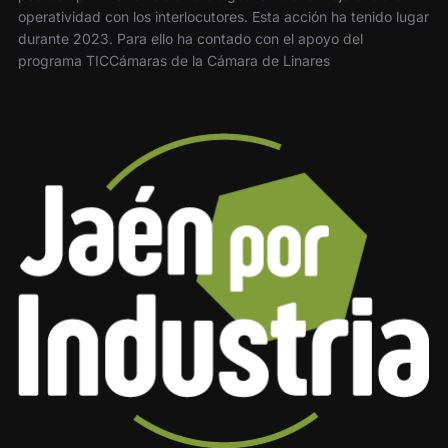
operatividad con los interlocutores. Esta acción ha tenido lugar
durante 2023. Para ello ha contado con el apoyo del
programa TICCámaras de la Cámara de Linares