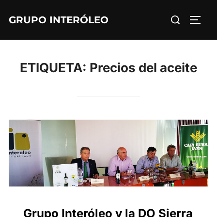
Saltar
Buscar:
GRUPO INTERÓLEO
al
ALTE
contenido
ETIQUETA:
Precios del aceite
Grupo Interóleo y la DO Sierra