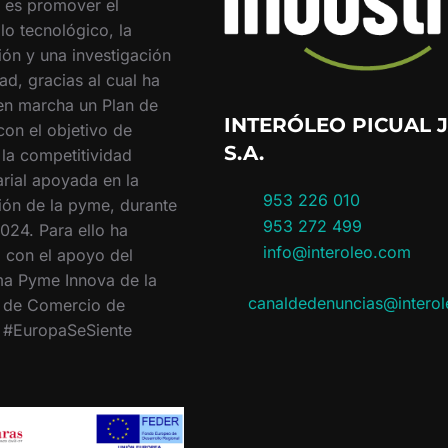
o es promover el
lo tecnológico, la
ión y una investigación
ad, gracias al cual ha
en marcha un Plan de
INTERÓLEO PICUAL J
con el objetivo de
S.A.
 la competitividad
rial apoyada en la
953 226 010
ión de la pyme, durante
953 272 499
024. Para ello ha
info@interoleo.com
 con el apoyo del
a Pyme Innova de la
canaldedenuncias@intero
 de Comercio de
. #EuropaSeSiente