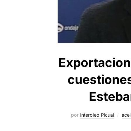
Exportacio
cuestiones
Esteba
por
Interoleo Picual
acei