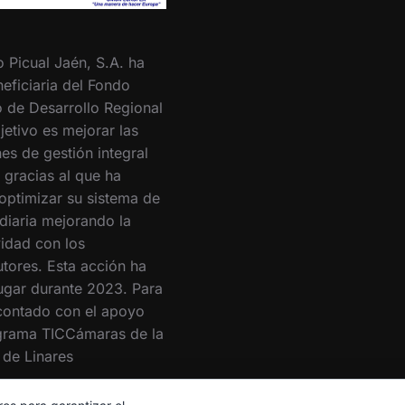
o Picual Jaén, S.A. ha
eficiaria del Fondo
 de Desarrollo Regional
jetivo es mejorar las
es de gestión integral
 gracias al que ha
optimizar su sistema de
 diaria mejorando la
vidad con los
utores. Esta acción ha
lugar durante 2023. Para
 contado con el apoyo
grama TICCámaras de la
de Linares