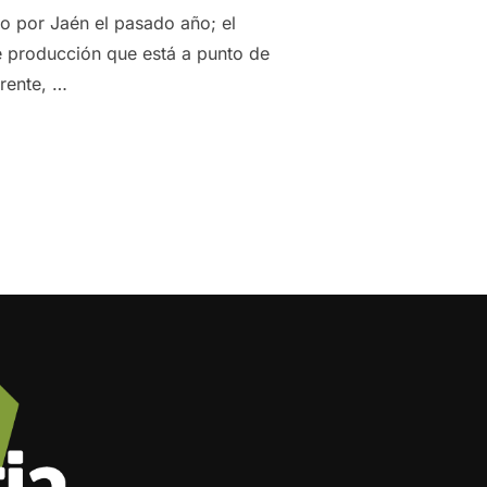
do por Jaén el pasado año; el
 producción que está a punto de
erente, …
MO DE AOVE Y CAMPAÑA, CUESTIONES ABORDADAS POR NUES