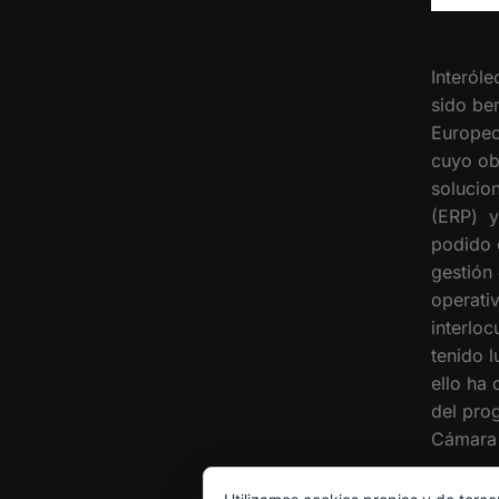
Interóle
sido ben
Europeo
cuyo ob
solucion
(ERP) y
podido 
gestión
operati
interloc
tenido 
ello ha
del pro
Cámara 