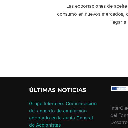
Las exportaciones de aceite 
consumo en nuevos mercados, co
llegar a
ÚLTIMAS NOTICIAS
Grupo Interóleo: Comunicación
InterOle
del acuerdo de ampliación
del Fon
adoptado en la Junta General
Desarro
de Accionistas