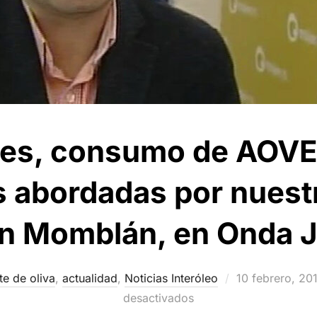
nes, consumo de AOVE
 abordadas por nuest
n Momblán, en Onda 
Publicado
te de oliva
,
actualidad
,
Noticias Interóleo
10 febrero, 20
el
desactivados