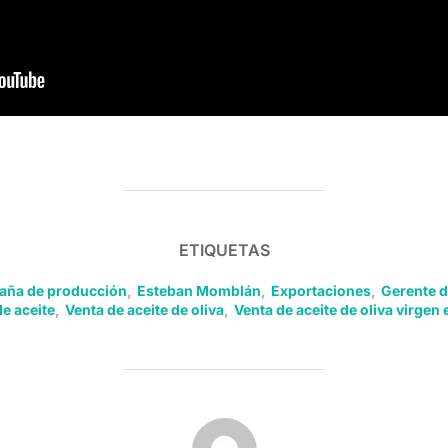
ETIQUETAS
ña de producción
,
Esteban Momblán
,
Exportaciones
,
Gerente d
e aceite
,
Venta de aceite de oliva
,
Venta de aceite de oliva virgen 
AUTOR DE LA PUBLICACIÓN