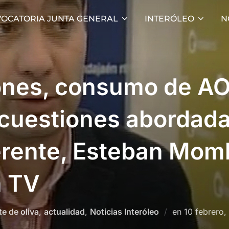
OCATORIA JUNTA GENERAL
INTERÓLEO
N
ones, consumo de A
cuestiones abordada
erente, Esteban Mom
n TV
Publicado
te de oliva
,
actualidad
,
Noticias Interóleo
en
10 febrero,
el