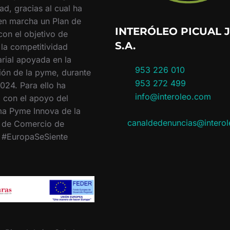
ad, gracias al cual ha
en marcha un Plan de
INTERÓLEO PICUAL J
con el objetivo de
S.A.
 la competitividad
rial apoyada en la
953 226 010
ión de la pyme, durante
953 272 499
024. Para ello ha
info@interoleo.com
 con el apoyo del
a Pyme Innova de la
canaldedenuncias@intero
 de Comercio de
. #EuropaSeSiente