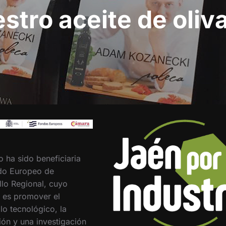
stro aceite de oliv
o ha sido beneficiaria
do Europeo de
llo Regional, cuyo
o es promover el
lo tecnológico, la
ión y una investigación