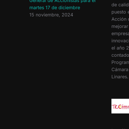
General de Accionistas para el
de calid
martes 17 de diciembre
puesto 
15 noviembre, 2024
Acción 
mejorar
empresa
innovac
el año 2
contado
Program
Cámara
Linares