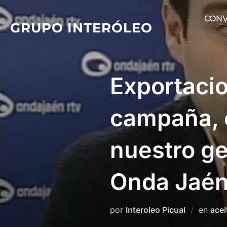
Saltar
CONV
al
GRUPO INTERÓLEO
contenido
Exportaci
campaña, 
nuestro g
Onda Jaé
por
Interoleo Picual
en
acei