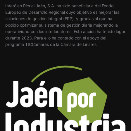
Interóleo Picual Jaén, S.A. ha sido beneficiaria del Fondo
Europeo de Desarrollo Regional cuyo objetivo es mejorar las
soluciones de gestión integral (ERP) y gracias al que ha
podido optimizar su sistema de gestión diaria mejorando la
operatividad con los interlocutores. Esta acción ha tenido lugar
durante 2023. Para ello ha contado con el apoyo del
programa TICCámaras de la Cámara de Linares