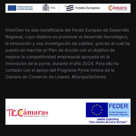
InterOleo ha sido beneficiaria del Fondo Europeo de Desarrollo
Regional, cuyo objetivo es promover el desarrollo tecnológico,
la innovación y una investigación de calidad, gracias al cual ha
puesto en marcha un Plan de Acción con el objetivo de
mejorar la competitividad empresarial apoyada en la
innovación de la pyme, durante el año 2024. Para ello ha
contado con el apoyo del Programa Pyme Innova de la
Cámara de Comercio de Linares. #EuropaSeSiente