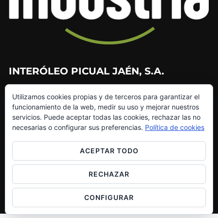
INTERÓLEO PICUAL JAÉN, S.A.
953 226 010
Utilizamos cookies propias y de terceros para garantizar el
953 272 499
funcionamiento de la web, medir su uso y mejorar nuestros
info@interoleo.com
servicios. Puede aceptar todas las cookies, rechazar las no
canaldedenuncias@interoleo.com
necesarias o configurar sus preferencias.
Política de cookies
ACEPTAR TODO
RECHAZAR
Copyright © 2026 Grupo Interóleo
Inspiro Theme
por
WPZOOM
CONFIGURAR