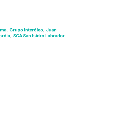
oma
,
Grupo Interóleo
,
Juan
ordia
,
SCA San Isidro Labrador