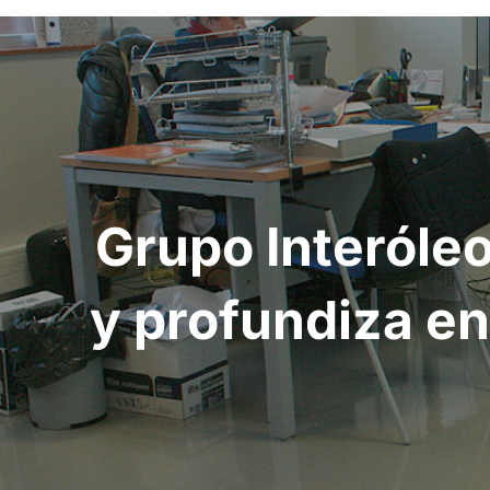
Navegación
de
entradas
Grupo Interóleo
y profundiza en