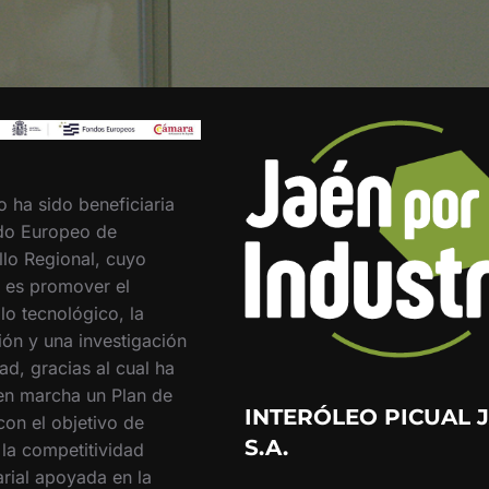
o ha sido beneficiaria
do Europeo de
llo Regional, cuyo
o es promover el
lo tecnológico, la
ión y una investigación
ad, gracias al cual ha
en marcha un Plan de
INTERÓLEO PICUAL J
con el objetivo de
S.A.
 la competitividad
rial apoyada en la