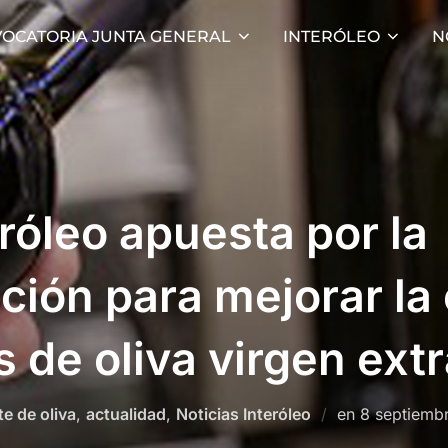
OCATORIA JUNTA GENERAL
INTERÓLEO
N
róleo apuesta por la
ión para mejorar la 
s de oliva virgen ext
Publicado
te de oliva
,
actualidad
,
Noticias Interóleo
en
8 septiemb
el