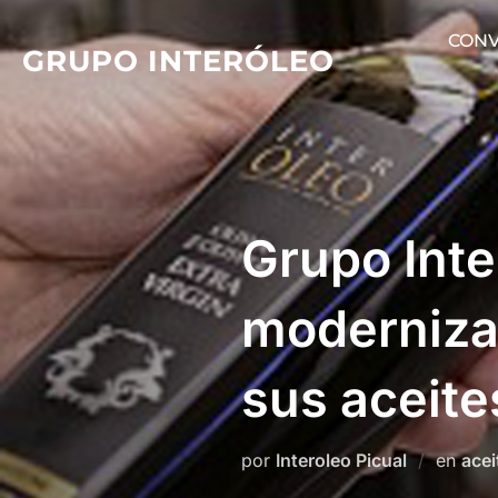
Saltar
CONV
al
GRUPO INTERÓLEO
contenido
Grupo Inte
modernizac
sus aceite
por
Interoleo Picual
en
acei