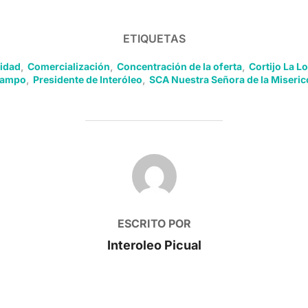
ETIQUETAS
lidad
,
Comercialización
,
Concentración de la oferta
,
Cortijo La L
campo
,
Presidente de Interóleo
,
SCA Nuestra Señora de la Miseric
AUTOR DE LA PUBLICACIÓN
ESCRITO POR
Interoleo Picual