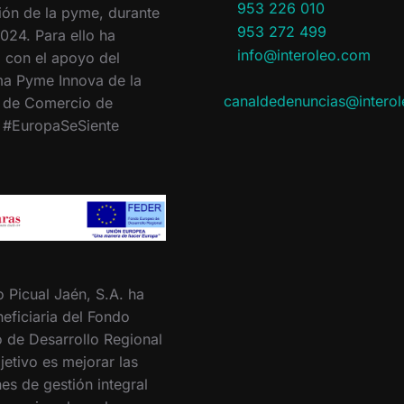
953 226 010
ión de la pyme, durante
953 272 499
024. Para ello ha
info@interoleo.com
 con el apoyo del
a Pyme Innova de la
canaldedenuncias@intero
 de Comercio de
. #EuropaSeSiente
o Picual Jaén, S.A. ha
eficiaria del Fondo
 de Desarrollo Regional
jetivo es mejorar las
es de gestión integral