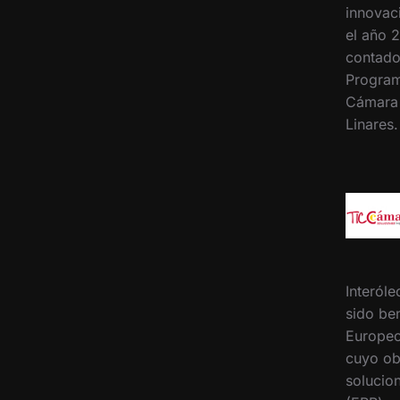
innovac
el año 2
contado
Program
Cámara
Linares
Interóle
sido ben
Europeo
cuyo ob
solucion