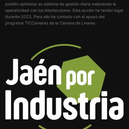
podido optimizar su sistema de gestión diaria mejorando la
operatividad con los interlocutores. Esta acción ha tenido lugar
durante 2023. Para ello ha contado con el apoyo del
programa TICCámaras de la Cámara de Linares