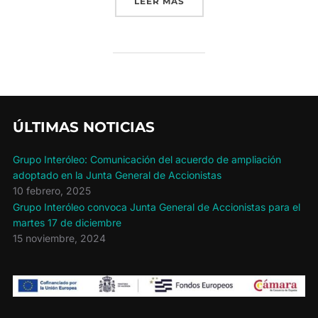
«GRUPO INTERÓLEO ENTRE
LEER MÁS
ÚLTIMAS NOTICIAS
Grupo Interóleo: Comunicación del acuerdo de ampliación
adoptado en la Junta General de Accionistas
10 febrero, 2025
Grupo Interóleo convoca Junta General de Accionistas para el
martes 17 de diciembre
15 noviembre, 2024