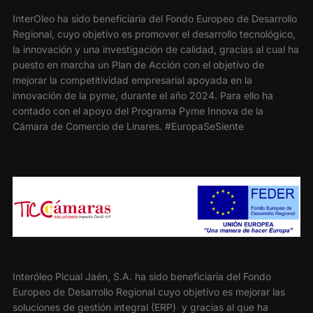
InterOleo ha sido beneficiaria del Fondo Europeo de Desarrollo
Regional, cuyo objetivo es promover el desarrollo tecnológico,
la innovación y una investigación de calidad, gracias al cual ha
puesto en marcha un Plan de Acción con el objetivo de
mejorar la competitividad empresarial apoyada en la
innovación de la pyme, durante el año 2024. Para ello ha
contado con el apoyo del Programa Pyme Innova de la
Cámara de Comercio de Linares. #EuropaSeSiente
Interóleo Picual Jaén, S.A. ha sido beneficiaria del Fondo
Europeo de Desarrollo Regional cuyo objetivo es mejorar las
soluciones de gestión integral (ERP) y gracias al que ha