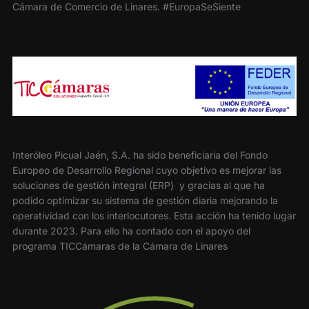
Cámara de Comercio de Linares. #EuropaSeSiente
Interóleo Picual Jaén, S.A. ha sido beneficiaria del Fondo
Europeo de Desarrollo Regional cuyo objetivo es mejorar las
soluciones de gestión integral (ERP) y gracias al que ha
podido optimizar su sistema de gestión diaria mejorando la
operatividad con los interlocutores. Esta acción ha tenido lugar
durante 2023. Para ello ha contado con el apoyo del
programa TICCámaras de la Cámara de Linares