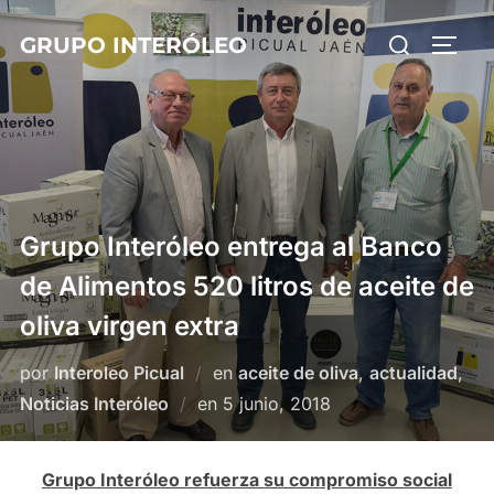
Saltar
Buscar:
GRUPO INTERÓLEO
al
ALTE
contenido
Grupo Interóleo entrega al Banco
de Alimentos 520 litros de aceite de
oliva virgen extra
por
Interoleo Picual
en
aceite de oliva
,
actualidad
,
Publicado
Noticias Interóleo
en
5 junio, 2018
el
Grupo Interóleo refuerza su compromiso social