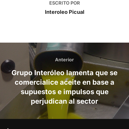
ESCRITO POR
Interoleo Picual
Navegación
de
Anterior
Anterior
entradas
Grupo Interóleo lamenta que se
comercialice aceite en base a
supuestos e impulsos que
perjudican al sector