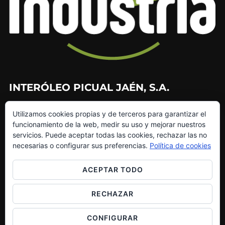
INTERÓLEO PICUAL JAÉN, S.A.
953 226 010
Utilizamos cookies propias y de terceros para garantizar el
953 272 499
funcionamiento de la web, medir su uso y mejorar nuestros
info@interoleo.com
servicios. Puede aceptar todas las cookies, rechazar las no
canaldedenuncias@interoleo.com
necesarias o configurar sus preferencias.
Política de cookies
ACEPTAR TODO
RECHAZAR
Copyright © 2026 Grupo Interóleo
Inspiro Theme
por
WPZOOM
CONFIGURAR