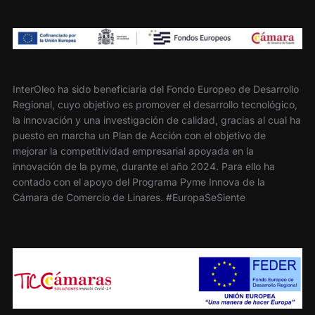
InterOleo ha sido beneficiaria del Fondo Europeo de Desarrollo
Regional, cuyo objetivo es promover el desarrollo tecnológico,
la innovación y una investigación de calidad, gracias al cual ha
puesto en marcha un Plan de Acción con el objetivo de
mejorar la competitividad empresarial apoyada en la
innovación de la pyme, durante el año 2024. Para ello ha
contado con el apoyo del Programa Pyme Innova de la
Cámara de Comercio de Linares. #EuropaSeSiente