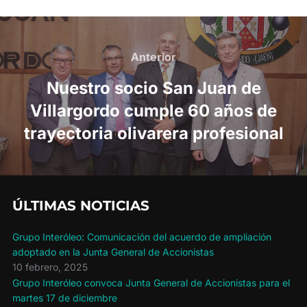
Navegación
de
Anterior
Anterior
entradas
Nuestro socio San Juan de
Villargordo cumple 60 años de
trayectoria olivarera profesional
ÚLTIMAS NOTICIAS
Grupo Interóleo: Comunicación del acuerdo de ampliación
adoptado en la Junta General de Accionistas
10 febrero, 2025
Grupo Interóleo convoca Junta General de Accionistas para el
martes 17 de diciembre