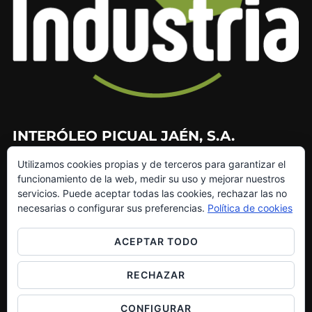
INTERÓLEO PICUAL JAÉN, S.A.
Utilizamos cookies propias y de terceros para garantizar el
953 226 010
funcionamiento de la web, medir su uso y mejorar nuestros
953 272 499
servicios. Puede aceptar todas las cookies, rechazar las no
info@interoleo.com
necesarias o configurar sus preferencias.
Política de cookies
canaldedenuncias@interoleo.com
ACEPTAR TODO
RECHAZAR
Copyright © 2026 Grupo Interóleo
CONFIGURAR