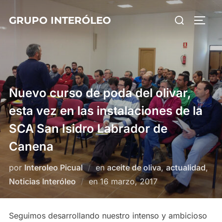
Saltar
Buscar:
GRUPO INTERÓLEO
al
ALTE
contenido
Nuevo curso de poda del olivar,
esta vez en las instalaciones de la
SCA San Isidro Labrador de
Canena
por
Interoleo Picual
en
aceite de oliva
,
actualidad
,
Publicado
Noticias Interóleo
en
16 marzo, 2017
el
Seguimos desarrollando nuestro intenso y ambicioso