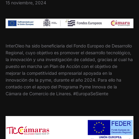
15 noviembre, 2024
InterOleo ha sido beneficiaria del Fondo Europeo de Desarrollo
Regional, cuyo objetivo es promover el desarrollo tecnológico,
la innovación y una investigación de calidad, gracias al cual ha
puesto en marcha un Plan de Acción con el objetivo de
mejorar la competitividad empresarial apoyada en la
innovación de la pyme, durante el año 2024. Para ello ha
contado con el apoyo del Programa Pyme Innova de la
Cámara de Comercio de Linares. #EuropaSeSiente