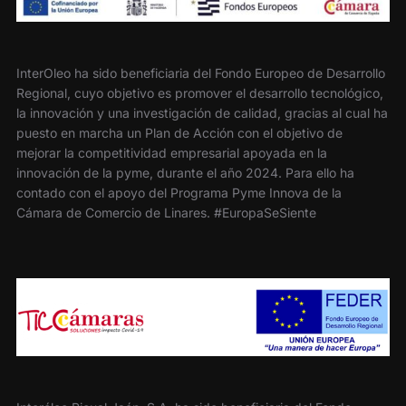
InterOleo ha sido beneficiaria del Fondo Europeo de Desarrollo
Regional, cuyo objetivo es promover el desarrollo tecnológico,
la innovación y una investigación de calidad, gracias al cual ha
puesto en marcha un Plan de Acción con el objetivo de
mejorar la competitividad empresarial apoyada en la
innovación de la pyme, durante el año 2024. Para ello ha
contado con el apoyo del Programa Pyme Innova de la
Cámara de Comercio de Linares. #EuropaSeSiente