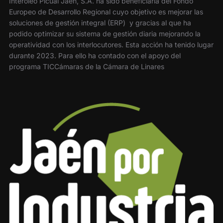
Interóleo Picual Jaén, S.A. ha sido beneficiaria del Fondo
Europeo de Desarrollo Regional cuyo objetivo es mejorar las
soluciones de gestión integral (ERP) y gracias al que ha
podido optimizar su sistema de gestión diaria mejorando la
operatividad con los interlocutores. Esta acción ha tenido lugar
durante 2023. Para ello ha contado con el apoyo del
programa TICCámaras de la Cámara de Linares