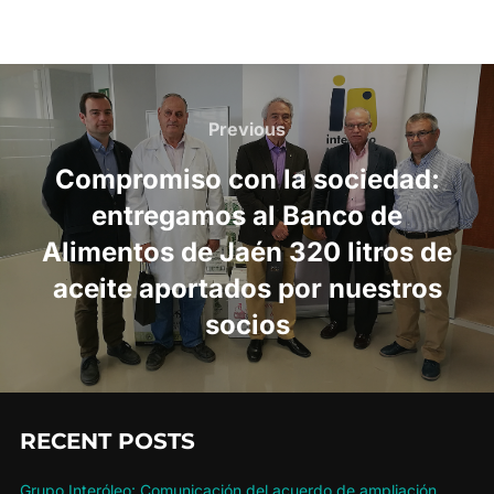
Post
navigation
Previous
Previous
Compromiso con la sociedad:
entregamos al Banco de
Alimentos de Jaén 320 litros de
aceite aportados por nuestros
socios
RECENT POSTS
Grupo Interóleo: Comunicación del acuerdo de ampliación