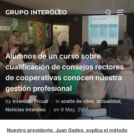
Skip
Search
GRUPO INTERÓLEO
to
TOGG
for:
content
Alumnos de un curso sobre
cualificación de consejos rectores
de cooperativas conocen nuestra
gestión profesional
by
Interoleo Picual
in
aceite de oliva
,
actualidad
,
Posted
Noticias Interóleo
on
9 May, 2017
on
Nuestro presidente, Juan Gadeo, explica el método