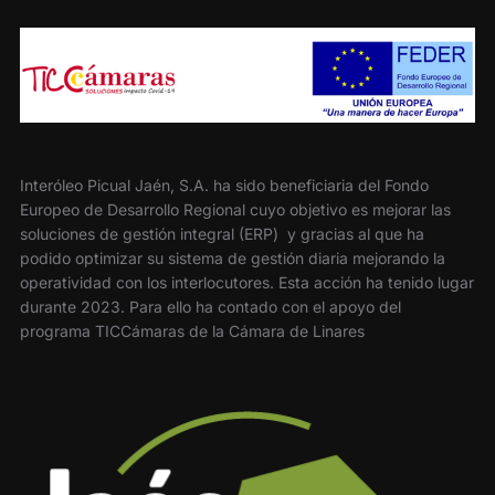
Interóleo Picual Jaén, S.A. ha sido beneficiaria del Fondo
Europeo de Desarrollo Regional cuyo objetivo es mejorar las
soluciones de gestión integral (ERP) y gracias al que ha
podido optimizar su sistema de gestión diaria mejorando la
operatividad con los interlocutores. Esta acción ha tenido lugar
durante 2023. Para ello ha contado con el apoyo del
programa TICCámaras de la Cámara de Linares