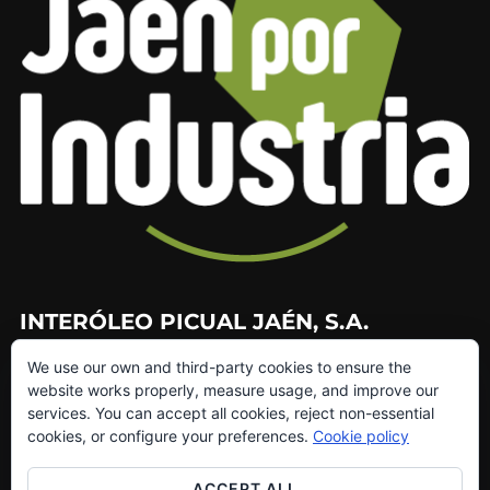
INTERÓLEO PICUAL JAÉN, S.A.
We use our own and third-party cookies to ensure the
953 226 010
website works properly, measure usage, and improve our
953 272 499
services. You can accept all cookies, reject non-essential
info@interoleo.com
cookies, or configure your preferences.
Cookie policy
canaldedenuncias@interoleo.com
ACCEPT ALL