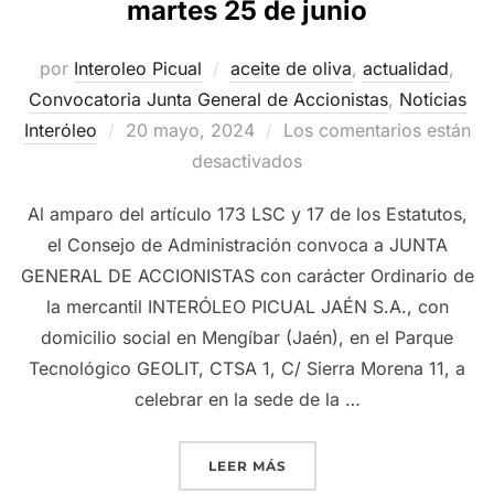
martes 25 de junio
por
Interoleo Picual
aceite de oliva
,
actualidad
,
Convocatoria Junta General de Accionistas
,
Noticias
Publicado
Interóleo
20 mayo, 2024
Los comentarios están
el
desactivados
Al amparo del artículo 173 LSC y 17 de los Estatutos,
el Consejo de Administración convoca a JUNTA
GENERAL DE ACCIONISTAS con carácter Ordinario de
la mercantil INTERÓLEO PICUAL JAÉN S.A., con
domicilio social en Mengíbar (Jaén), en el Parque
Tecnológico GEOLIT, CTSA 1, C/ Sierra Morena 11, a
celebrar en la sede de la …
«GRUPO INTERÓLEO CONVO
LEER MÁS