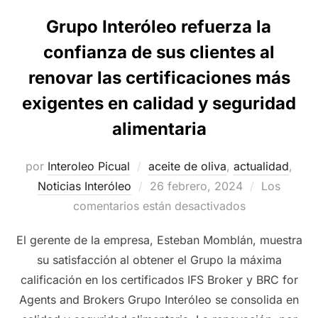
Grupo Interóleo refuerza la
confianza de sus clientes al
renovar las certificaciones más
exigentes en calidad y seguridad
alimentaria
por
Interoleo Picual
aceite de oliva
,
actualidad
,
Publicado
Noticias Interóleo
26 febrero, 2024
Los
el
comentarios están desactivados
El gerente de la empresa, Esteban Momblán, muestra
su satisfacción al obtener el Grupo la máxima
calificación en los certificados IFS Broker y BRC for
Agents and Brokers Grupo Interóleo se consolida en