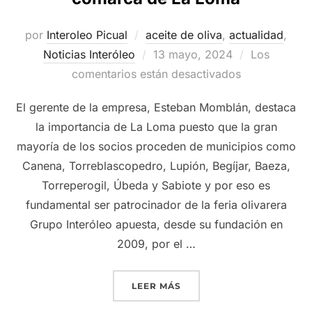
por
Interoleo Picual
aceite de oliva
,
actualidad
,
Publicado
Noticias Interóleo
13 mayo, 2024
Los
el
comentarios están desactivados
El gerente de la empresa, Esteban Momblán, destaca
la importancia de La Loma puesto que la gran
mayoría de los socios proceden de municipios como
Canena, Torreblascopedro, Lupión, Begíjar, Baeza,
Torreperogil, Úbeda y Sabiote y por eso es
fundamental ser patrocinador de la feria olivarera
Grupo Interóleo apuesta, desde su fundación en
2009, por el …
«GRUPO INTERÓLEO VUELV
LEER MÁS