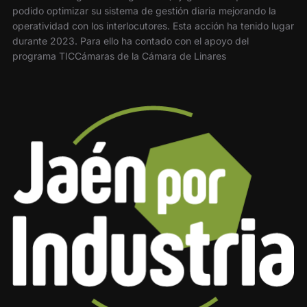
podido optimizar su sistema de gestión diaria mejorando la
operatividad con los interlocutores. Esta acción ha tenido lugar
durante 2023. Para ello ha contado con el apoyo del
programa TICCámaras de la Cámara de Linares