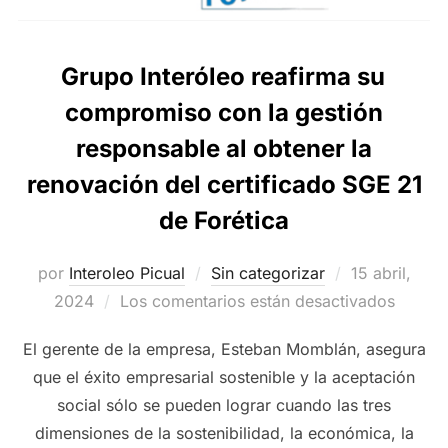
Grupo Interóleo reafirma su
compromiso con la gestión
responsable al obtener la
renovación del certificado SGE 21
de Forética
Publicado
por
Interoleo Picual
Sin categorizar
15 abril,
el
2024
Los comentarios están desactivados
El gerente de la empresa, Esteban Momblán, asegura
que el éxito empresarial sostenible y la aceptación
social sólo se pueden lograr cuando las tres
dimensiones de la sostenibilidad, la económica, la