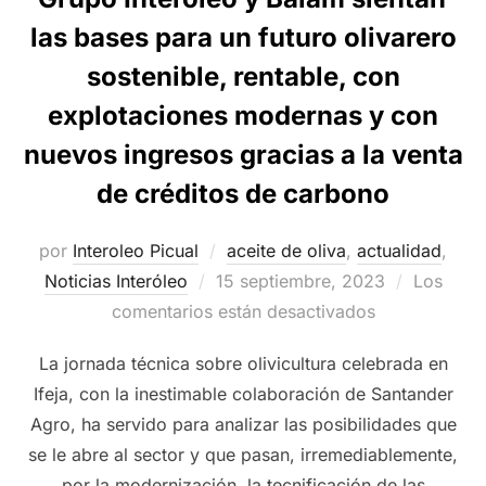
las bases para un futuro olivarero
sostenible, rentable, con
explotaciones modernas y con
nuevos ingresos gracias a la venta
de créditos de carbono
por
Interoleo Picual
aceite de oliva
,
actualidad
,
Publicado
Noticias Interóleo
15 septiembre, 2023
Los
el
comentarios están desactivados
La jornada técnica sobre olivicultura celebrada en
Ifeja, con la inestimable colaboración de Santander
Agro, ha servido para analizar las posibilidades que
se le abre al sector y que pasan, irremediablemente,
por la modernización, la tecnificación de las