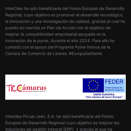
InterOleo ha sido beneficiaria del Fondo Europeo de Desarrollo
Regional, cuyo objetivo es promover el desarrollo tecnológico,
la innovación y una investigación de calidad, gracias al cual ha
puesto en marcha un Plan de Acción con el objetivo de
mejorar la competitividad empresarial apoyada en la
innovación de la pyme, durante el año 2024. Para ello ha
contado con el apoyo del Programa Pyme Innova de la
Cámara de Comercio de Linares. #EuropaSeSiente
Interóleo Picual Jaén, S.A. ha sido beneficiaria del Fondo
Europeo de Desarrollo Regional cuyo objetivo es mejorar las
soluciones de gestión integral (ERP) y gracias al que ha