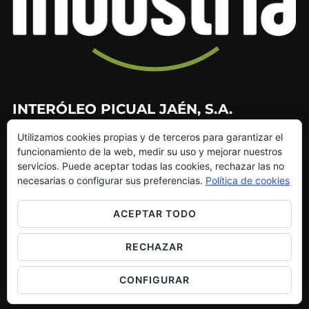
INTERÓLEO PICUAL JAÉN, S.A.
Utilizamos cookies propias y de terceros para garantizar el
953 226 010
funcionamiento de la web, medir su uso y mejorar nuestros
953 272 499
servicios. Puede aceptar todas las cookies, rechazar las no
info@interoleo.com
necesarias o configurar sus preferencias.
Política de cookies
canaldedenuncias@interoleo.com
ACEPTAR TODO
RECHAZAR
Copyright © 2026 Grupo Interóleo
CONFIGURAR
Inspiro Theme
por
WPZOOM