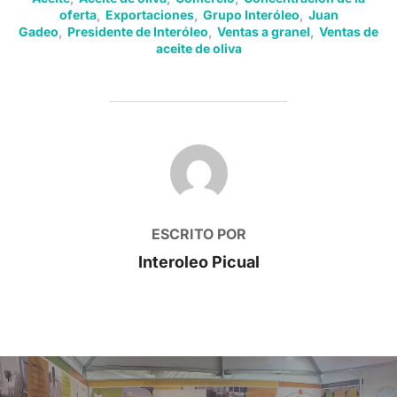
oferta
,
Exportaciones
,
Grupo Interóleo
,
Juan
Gadeo
,
Presidente de Interóleo
,
Ventas a granel
,
Ventas de
aceite de oliva
AUTOR DE LA PUBLICACIÓN
ESCRITO POR
Interoleo Picual
Navegación