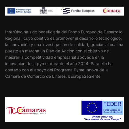
InterOleo ha sido beneficiaria del Fondo Europeo de Desarrollo
Regional, cuyo objetivo es promover el desarrollo tecnológico,
la innovación y una investigación de calidad, gracias al cual ha
puesto en marcha un Plan de Acción con el objetivo de
mejorar la competitividad empresarial apoyada en la
innovación de la pyme, durante el año 2024. Para ello ha
contado con el apoyo del Programa Pyme Innova de la
Cámara de Comercio de Linares. #EuropaSeSiente