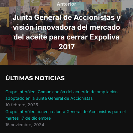
de
Anterior
Anterior
entradas
Junta General de Accionistas y
visión innovadora del mercado
del aceite para cerrar Expoliva
2017
ÚLTIMAS NOTICIAS
Grupo Interóleo: Comunicación del acuerdo de ampliación
adoptado en la Junta General de Accionistas
10 febrero, 2025
Grupo Interóleo convoca Junta General de Accionistas para el
martes 17 de diciembre
15 noviembre, 2024