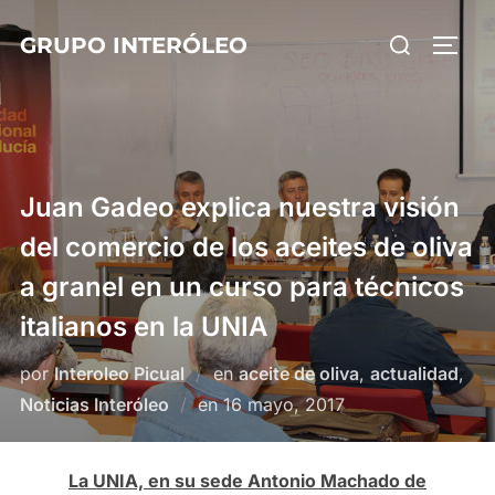
Saltar
Buscar:
GRUPO INTERÓLEO
al
ALTE
contenido
Juan Gadeo explica nuestra visión
del comercio de los aceites de oliva
a granel en un curso para técnicos
italianos en la UNIA
por
Interoleo Picual
en
aceite de oliva
,
actualidad
,
Publicado
Noticias Interóleo
en
16 mayo, 2017
el
La UNIA, en su sede Antonio Machado de