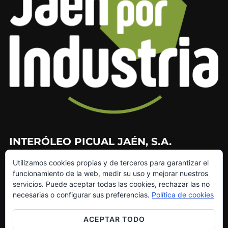
INTERÓLEO PICUAL JAÉN, S.A.
Utilizamos cookies propias y de terceros para garantizar el
953 226 010
funcionamiento de la web, medir su uso y mejorar nuestros
953 272 499
servicios. Puede aceptar todas las cookies, rechazar las no
info@interoleo.com
necesarias o configurar sus preferencias.
Política de cookies
canaldedenuncias@interoleo.com
ACEPTAR TODO