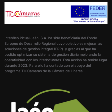
Interóleo Picual Jaén, S.A. ha sido beneficiaria del Fondo
Europeo de Desarrollo Regional cuyo objetivo es mejorar las
soluciones de gestión integral (ERP) y gracias al que ha
podido optimizar su sistema de gestión diaria mejorando la
operatividad con los interlocutores. Esta acción ha tenido lugar
durante 2023. Para ello ha contado con el apoyo del
programa TICCámaras de la Cámara de Linares