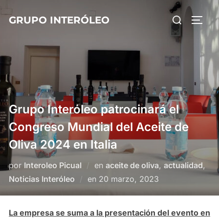
Saltar
Buscar:
GRUPO INTERÓLEO
al
ALTE
contenido
Grupo Interóleo patrocinará el
Congreso Mundial del Aceite de
Oliva 2024 en Italia
por
Interoleo Picual
en
aceite de oliva
,
actualidad
,
Publicado
Noticias Interóleo
en
20 marzo, 2023
el
La empresa se suma a la presentación del evento en