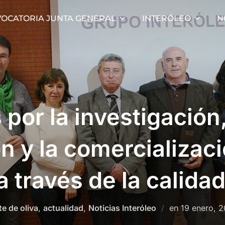
OCATORIA JUNTA GENERAL
INTERÓLEO
N
or la investigación,
n y la comercializac
 través de la calida
Publicado
te de oliva
,
actualidad
,
Noticias Interóleo
en
19 enero, 2
el