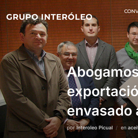
Saltar
CONV
al
GRUPO INTERÓLEO
contenido
Abogamos p
exportació
envasado a
por
Interoleo Picual
en
acei