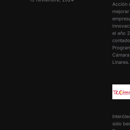
Acción 
mejorar
empresa
innovac
el año 2
contado
Program
Cámara
Linares
Interóle
sido ben