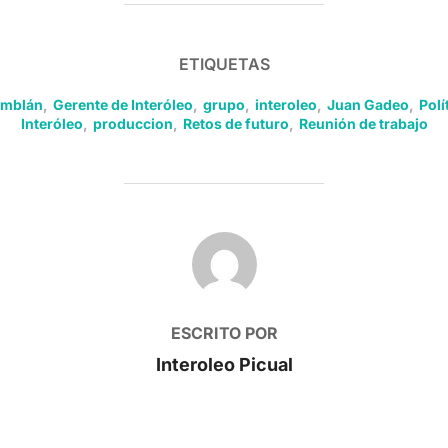
ETIQUETAS
omblán
,
Gerente de Interóleo
,
grupo
,
interoleo
,
Juan Gadeo
,
Polí
Interóleo
,
produccion
,
Retos de futuro
,
Reunión de trabajo
AUTOR DE LA PUBLICACIÓN
ESCRITO POR
Interoleo Picual