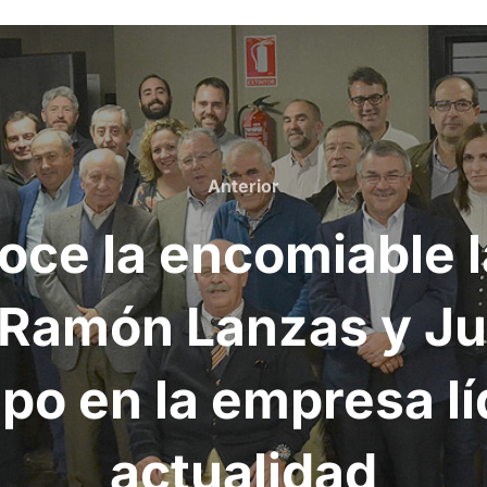
Anterior
Anterior
noce la encomiable 
 Ramón Lanzas y Ju
upo en la empresa lí
actualidad