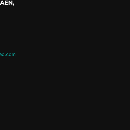
AÉN,
leo.com