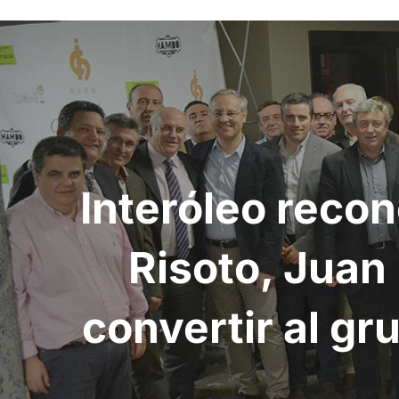
Navegación
de
entradas
Interóleo reco
Risoto, Juan
convertir al gr