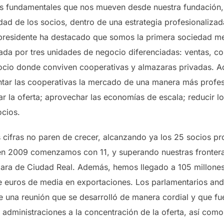
os fundamentales que nos mueven desde nuestra fundación, 
idad de los socios, dentro de una estrategia profesionalizad
o presidente ha destacado que somos la primera sociedad mer
ada por tres unidades de negocio diferenciadas: ventas, c
ocio donde conviven cooperativas y almazaras privadas. Ad
ntar las cooperativas la mercado de una manera más profesio
 la oferta; aprovechar las economías de escala; reducir los 
ocios.
s cifras no paren de crecer, alcanzando ya los 25 socios p
en 2009 comenzamos con 11, y superando nuestras frontera
zara de Ciudad Real. Además, hemos llegado a 105 millone
de euros de media en exportaciones. Los parlamentarios an
e una reunión que se desarrolló de manera cordial y que f
dministraciones a la concentración de la oferta, así como 