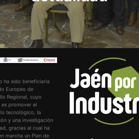
o ha sido beneficiaria
do Europeo de
llo Regional, cuyo
o es promover el
lo tecnológico, la
ión y una investigación
ad, gracias al cual ha
en marcha un Plan de