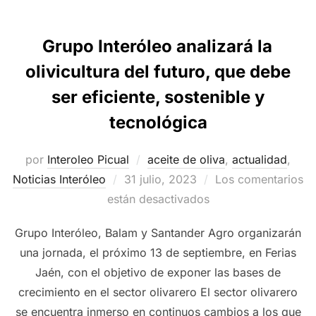
Grupo Interóleo analizará la
olivicultura del futuro, que debe
ser eficiente, sostenible y
tecnológica
por
Interoleo Picual
aceite de oliva
,
actualidad
,
Publicado
Noticias Interóleo
31 julio, 2023
Los comentarios
el
están desactivados
Grupo Interóleo, Balam y Santander Agro organizarán
una jornada, el próximo 13 de septiembre, en Ferias
Jaén, con el objetivo de exponer las bases de
crecimiento en el sector olivarero El sector olivarero
se encuentra inmerso en continuos cambios a los que