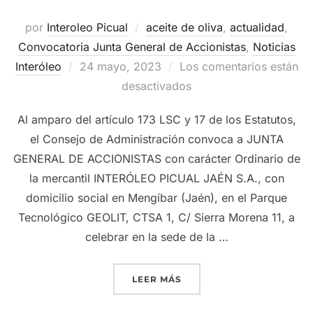
por
Interoleo Picual
aceite de oliva
,
actualidad
,
Convocatoria Junta General de Accionistas
,
Noticias
Publicado
Interóleo
24 mayo, 2023
Los comentarios están
el
desactivados
Al amparo del artículo 173 LSC y 17 de los Estatutos,
el Consejo de Administración convoca a JUNTA
GENERAL DE ACCIONISTAS con carácter Ordinario de
la mercantil INTERÓLEO PICUAL JAÉN S.A., con
domicilio social en Mengíbar (Jaén), en el Parque
Tecnológico GEOLIT, CTSA 1, C/ Sierra Morena 11, a
celebrar en la sede de la …
«GRUPO INTERÓLEO CONVO
LEER MÁS