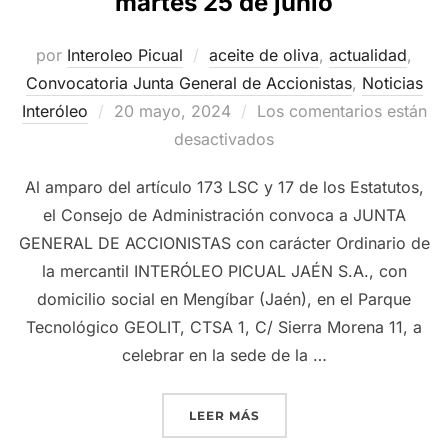
martes 25 de junio
por
Interoleo Picual
aceite de oliva
,
actualidad
,
Convocatoria Junta General de Accionistas
,
Noticias
Publicado
Interóleo
20 mayo, 2024
Los comentarios están
el
desactivados
Al amparo del artículo 173 LSC y 17 de los Estatutos,
el Consejo de Administración convoca a JUNTA
GENERAL DE ACCIONISTAS con carácter Ordinario de
la mercantil INTERÓLEO PICUAL JAÉN S.A., con
domicilio social en Mengíbar (Jaén), en el Parque
Tecnológico GEOLIT, CTSA 1, C/ Sierra Morena 11, a
celebrar en la sede de la …
«GRUPO INTERÓLEO CONVO
LEER MÁS