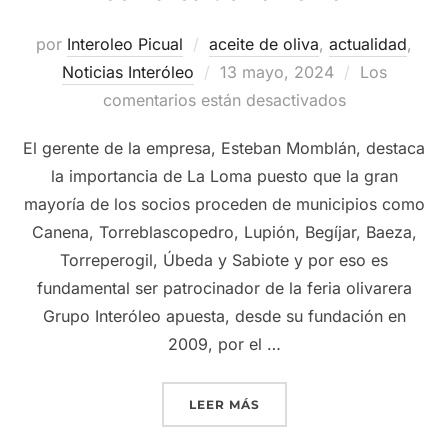
por
Interoleo Picual
aceite de oliva
,
actualidad
,
Publicado
Noticias Interóleo
13 mayo, 2024
Los
el
comentarios están desactivados
El gerente de la empresa, Esteban Momblán, destaca
la importancia de La Loma puesto que la gran
mayoría de los socios proceden de municipios como
Canena, Torreblascopedro, Lupión, Begíjar, Baeza,
Torreperogil, Úbeda y Sabiote y por eso es
fundamental ser patrocinador de la feria olivarera
Grupo Interóleo apuesta, desde su fundación en
2009, por el …
«GRUPO INTERÓLEO VUELV
LEER MÁS