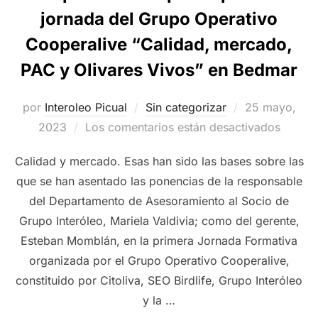
jornada del Grupo Operativo
Cooperalive “Calidad, mercado,
PAC y Olivares Vivos” en Bedmar
Publicado
por
Interoleo Picual
Sin categorizar
25 mayo,
el
2023
Los comentarios están desactivados
Calidad y mercado. Esas han sido las bases sobre las
que se han asentado las ponencias de la responsable
del Departamento de Asesoramiento al Socio de
Grupo Interóleo, Mariela Valdivia; como del gerente,
Esteban Momblán, en la primera Jornada Formativa
organizada por el Grupo Operativo Cooperalive,
constituido por Citoliva, SEO Birdlife, Grupo Interóleo
y la …