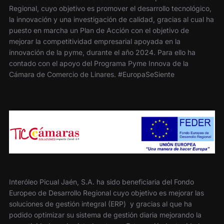
Regional, cuyo objetivo es promover el desarrollo tecnológico,
la innovación y una investigación de calidad, gracias al cual ha
puesto en marcha un Plan de Acción con el objetivo de
mejorar la competitividad empresarial apoyada en la
innovación de la pyme, durante el año 2024. Para ello ha
contado con el apoyo del Programa Pyme Innova de la
Cámara de Comercio de Linares. #EuropaSeSiente
Interóleo Picual Jaén, S.A. ha sido beneficiaria del Fondo
Europeo de Desarrollo Regional cuyo objetivo es mejorar las
soluciones de gestión integral (ERP) y gracias al que ha
podido optimizar su sistema de gestión diaria mejorando la