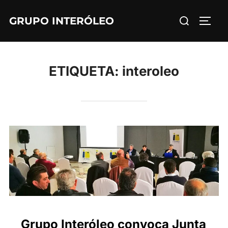
Saltar
Buscar:
GRUPO INTERÓLEO
al
ALTE
contenido
ETIQUETA:
interoleo
Grupo Interóleo convoca Junta