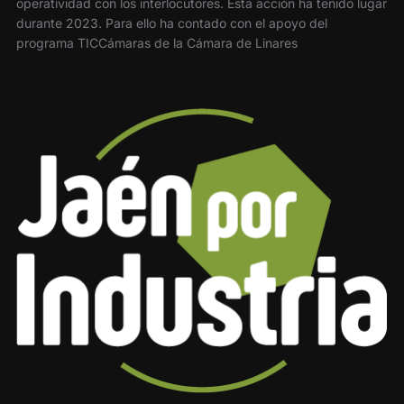
operatividad con los interlocutores. Esta acción ha tenido lugar
durante 2023. Para ello ha contado con el apoyo del
programa TICCámaras de la Cámara de Linares