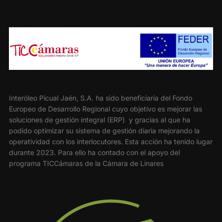
Interóleo Picual Jaén, S.A. ha sido beneficiaria del Fondo
Europeo de Desarrollo Regional cuyo objetivo es mejorar las
soluciones de gestión integral (ERP) y gracias al que ha
podido optimizar su sistema de gestión diaria mejorando la
operatividad con los interlocutores. Esta acción ha tenido lugar
durante 2023. Para ello ha contado con el apoyo del
programa TICCámaras de la Cámara de Linares