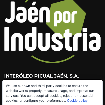
INTERÓLEO PICUAL JAÉN, S.A.
We use our own and third-party cookies to ensure the
953 226 010
website works properly, measure usage, and improve our
953 272 499
services. You can accept all cookies, reject non-essential
info@interoleo.com
cookies, or configure your preferences.
Cookie policy
canaldedenuncias@interoleo.com