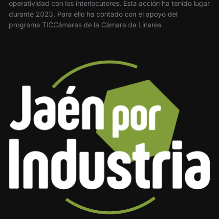
operatividad con los interlocutores. Esta acción ha tenido lugar
durante 2023. Para ello ha contado con el apoyo del
programa TICCámaras de la Cámara de Linares