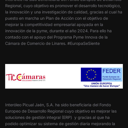
Regional, cuyo objetivo es promover el desarrollo tecnológico,
la innovación y una investigación de calidad, gracias al cual ha
puesto en marcha un Plan de Acción con el objetivo de
mejorar la competitividad empresarial apoyada en la
innovación de la pyme, durante el año 2024. Para ello ha
contado con el apoyo del Programa Pyme Innova de la
Cámara de Comercio de Linares. #EuropaSeSiente
Interóleo Picual Jaén, S.A. ha sido beneficiaria del Fondo
Europeo de Desarrollo Regional cuyo objetivo es mejorar las
soluciones de gestión integral (ERP) y gracias al que ha
podido optimizar su sistema de gestión diaria mejorando la