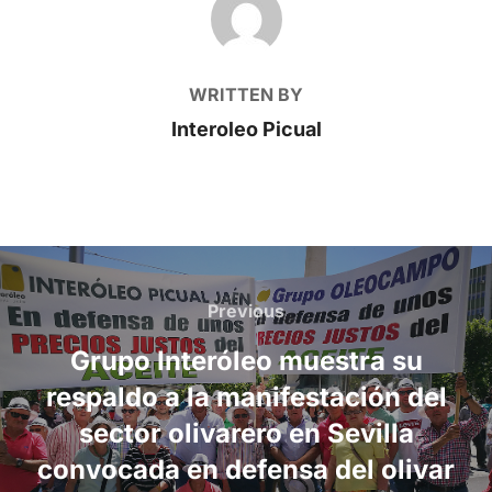
WRITTEN BY
Interoleo Picual
Post
navigation
Previous
Previous
Grupo Interóleo muestra su
respaldo a la manifestación del
sector olivarero en Sevilla
convocada en defensa del olivar