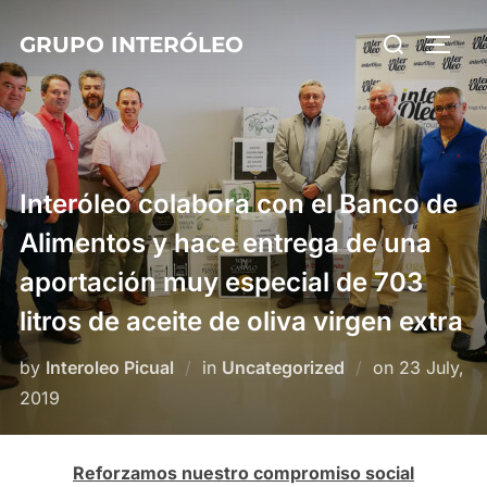
Skip
Search
GRUPO INTERÓLEO
to
TOGG
for:
content
Interóleo colabora con el Banco de
Alimentos y hace entrega de una
aportación muy especial de 703
litros de aceite de oliva virgen extra
Posted
by
Interoleo Picual
in
Uncategorized
on
23 July,
on
2019
Reforzamos nuestro compromiso social