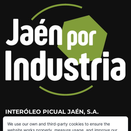
INTERÓLEO PICUAL JAÉN, S.A.
We use our own and third-party cookies to ensure the
953 226 010
website works properly, measure usage, and improve our