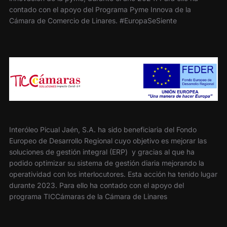
contado con el apoyo del Programa Pyme Innova de la
Cámara de Comercio de Linares. #EuropaSeSiente
Interóleo Picual Jaén, S.A. ha sido beneficiaria del Fondo
Europeo de Desarrollo Regional cuyo objetivo es mejorar las
soluciones de gestión integral (ERP) y gracias al que ha
podido optimizar su sistema de gestión diaria mejorando la
operatividad con los interlocutores. Esta acción ha tenido lugar
durante 2023. Para ello ha contado con el apoyo del
programa TICCámaras de la Cámara de Linares