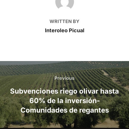
WRITTEN BY
Interoleo Picual
Post
navigation
Previous
Previous
Subvenciones riego olivar hasta
60% de la inversión-
Comunidades de regantes