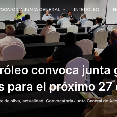
OCATORIA JUNTA GENERAL
INTERÓLEO
N
róleo convoca junta 
s para el próximo 27 
te de oliva
,
actualidad
,
Convocatoria Junta General de Acc