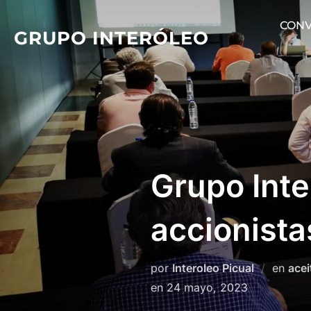
Saltar
CONV
al
GRUPO INTERÓLEO
contenido
Grupo Inte
accionista
por
Interoleo Picual
en
acei
Publicado
en
24 mayo, 2023
el