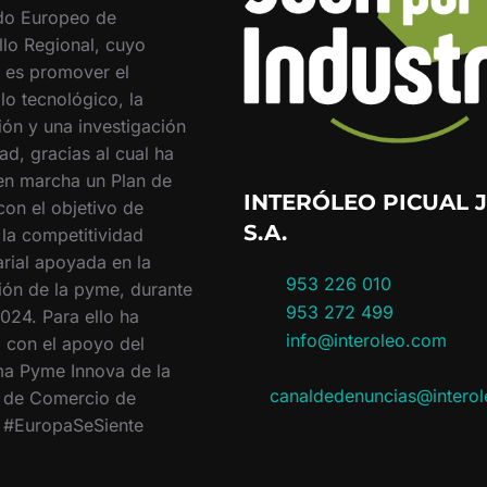
do Europeo de
llo Regional, cuyo
o es promover el
lo tecnológico, la
ión y una investigación
ad, gracias al cual ha
en marcha un Plan de
INTERÓLEO PICUAL J
con el objetivo de
S.A.
 la competitividad
rial apoyada en la
953 226 010
ión de la pyme, durante
953 272 499
024. Para ello ha
info@interoleo.com
 con el apoyo del
a Pyme Innova de la
canaldedenuncias@intero
 de Comercio de
. #EuropaSeSiente