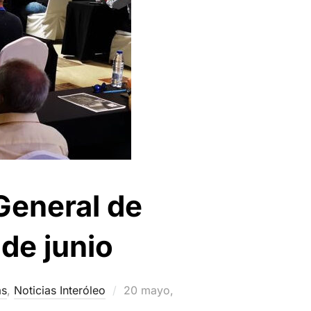
General de
 de junio
Publicado
as
,
Noticias Interóleo
20 mayo,
el