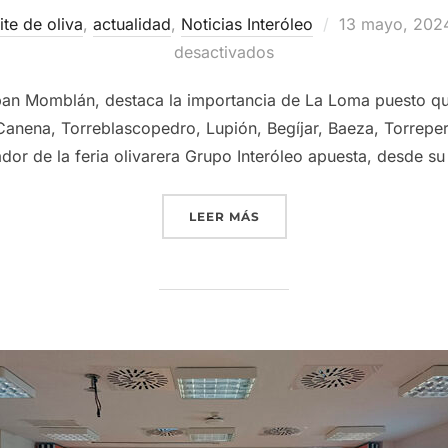
Publicado
ite de oliva
,
actualidad
,
Noticias Interóleo
13 mayo, 202
el
desactivados
ban Momblán, destaca la importancia de La Loma puesto qu
nena, Torreblascopedro, Lupión, Begíjar, Baeza, Torreper
dor de la feria olivarera Grupo Interóleo apuesta, desde s
«GRUPO INTERÓLEO VUELV
LEER MÁS