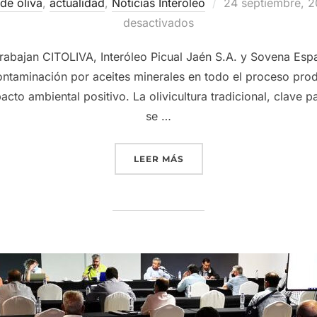
Publicado
 de oliva
,
actualidad
,
Noticias Interóleo
24 septiembre, 
el
desactivados
 trabajan CITOLIVA, Interóleo Picual Jaén S.A. y Sovena Es
ontaminación por aceites minerales en todo el proceso prod
to ambiental positivo. La olivicultura tradicional, clave p
se …
«GRUPO INTERÓLEO COORD
LEER MÁS