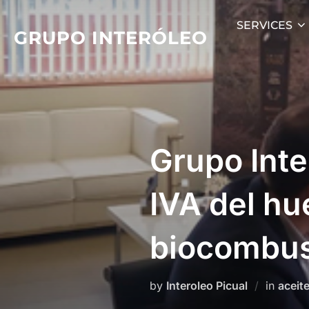
Skip
SERVICES
to
GRUPO INTERÓLEO
content
Grupo Inte
IVA del hu
biocombus
by
Interoleo Picual
in
aceite