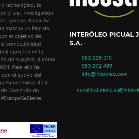
lo tecnológico, la
ión y una investigación
ad, gracias al cual ha
en marcha un Plan de
INTERÓLEO PICUAL J
con el objetivo de
S.A.
 la competitividad
rial apoyada en la
953 226 010
ión de la pyme, durante
953 272 499
024. Para ello ha
info@interoleo.com
 con el apoyo del
a Pyme Innova de la
canaldedenuncias@intero
 de Comercio de
. #EuropaSeSiente