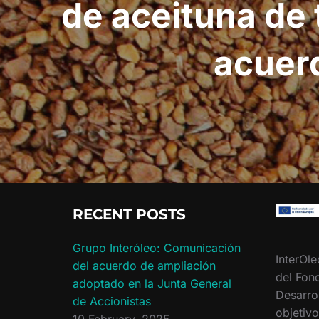
de aceituna de 
acuer
RECENT POSTS
Grupo Interóleo: Comunicación
InterOle
del acuerdo de ampliación
del Fon
adoptado en la Junta General
Desarro
de Accionistas
objetiv
10 February, 2025