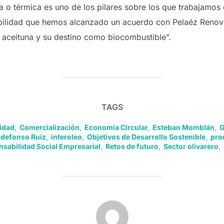
a o térmica es uno de los pilares sobre los que trabajamos
ibilidad que hemos alcanzado un acuerdo con Pelaéz Renov
e aceituna y su destino como biocombustible”.
TAGS
idad
,
Comercialización
,
Economía Circular
,
Esteban Momblán
,
G
Ildefonso Ruiz
,
interoleo
,
Objetivos de Desarrollo Sostenible
,
pro
sabilidad Social Empresarial
,
Retos de futuro
,
Sector olivarero
,
POST AUTHOR