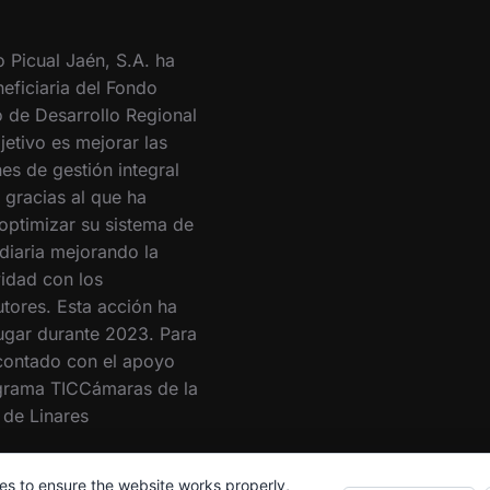
o Picual Jaén, S.A. ha
eficiaria del Fondo
 de Desarrollo Regional
jetivo es mejorar las
es de gestión integral
 gracias al que ha
optimizar su sistema de
 diaria mejorando la
vidad con los
utores. Esta acción ha
lugar durante 2023. Para
 contado con el apoyo
grama TICCámaras de la
de Linares
es to ensure the website works properly,