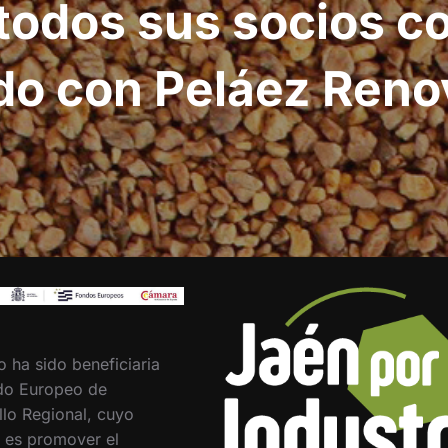
todos sus socios co
do con Peláez Reno
o ha sido beneficiaria
do Europeo de
llo Regional, cuyo
o es promover el