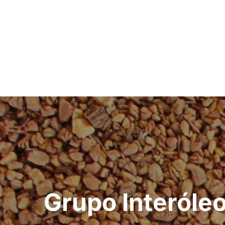
Post
navigation
Grupo Interóleo