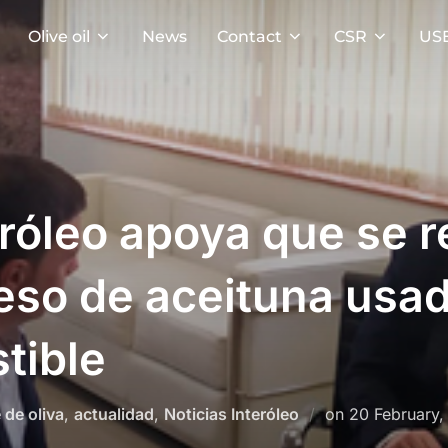
Olive oil
News
Contact
CSR
US
róleo apoya que se r
eso de aceituna usa
tible
Posted
 de oliva
,
actualidad
,
Noticias Interóleo
on
20 February,
on