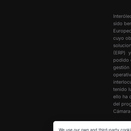
Interóle
sido ben
Europeo
cuyo ob
solucion
(ERP) y
podido 
gestión
operati
interloc
tenido 
ello ha
del pro
Cámara 
We use our own and third-party cooki