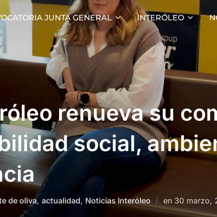
OCATORIA JUNTA GENERAL
INTERÓLEO
N
eróleo renueva su c
bilidad social, ambie
ncia
Publicado
te de oliva
,
actualidad
,
Noticias Interóleo
en
30 marzo, 
el