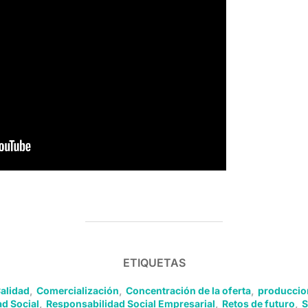
ETIQUETAS
alidad
,
Comercialización
,
Concentración de la oferta
,
produccio
d Social
,
Responsabilidad Social Empresarial
,
Retos de futuro
,
S