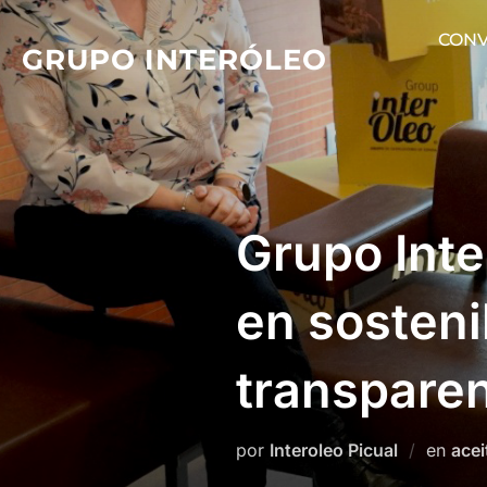
Saltar
CONV
al
GRUPO INTERÓLEO
contenido
Grupo Int
en sosteni
transpare
por
Interoleo Picual
en
acei