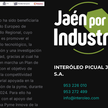
o ha sido beneficiaria
do Europeo de
llo Regional, cuyo
o es promover el
lo tecnológico, la
ión y una investigación
ad, gracias al cual ha
en marcha un Plan de
INTERÓLEO PICUAL J
con el objetivo de
S.A.
 la competitividad
rial apoyada en la
953 226 010
ión de la pyme, durante
953 272 499
024. Para ello ha
info@interoleo.com
 con el apoyo del
a Pyme Innova de la