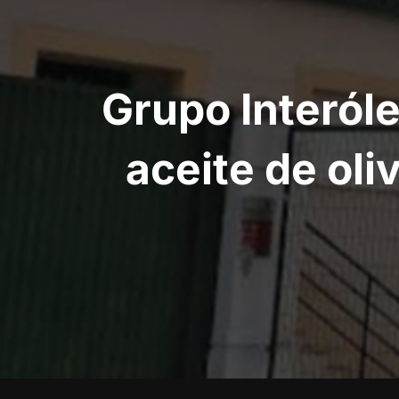
entradas
Grupo Interól
aceite de oli