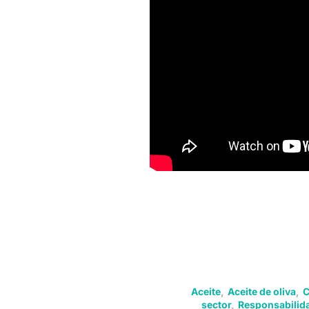
Aceite
,
Aceite de oliva
,
C
sector
,
Responsabilida