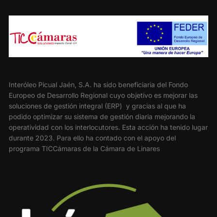
Interóleo Picual Jaén, S.A. ha sido beneficiaria del Fondo
Europeo de Desarrollo Regional cuyo objetivo es mejorar las
soluciones de gestión integral (ERP) y gracias al que ha
podido optimizar su sistema de gestión diaria mejorando la
operatividad con los interlocutores. Esta acción ha tenido lugar
durante 2023. Para ello ha contado con el apoyo del
programa TICCámaras de la Cámara de Linares