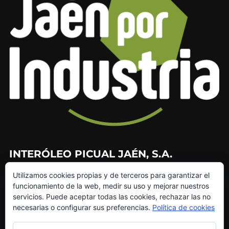
INTERÓLEO PICUAL JAÉN, S.A.
Utilizamos cookies propias y de terceros para garantizar el
953 226 010
funcionamiento de la web, medir su uso y mejorar nuestros
953 272 499
servicios. Puede aceptar todas las cookies, rechazar las no
info@interoleo.com
necesarias o configurar sus preferencias.
Política de cookies
canaldedenuncias@interoleo.com