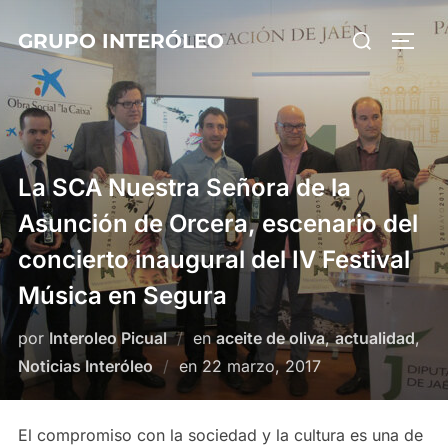
Saltar
Buscar:
GRUPO INTERÓLEO
al
ALTE
contenido
La SCA Nuestra Señora de la
Asunción de Orcera, escenario del
concierto inaugural del IV Festival
Música en Segura
por
Interoleo Picual
en
aceite de oliva
,
actualidad
,
Publicado
Noticias Interóleo
en
22 marzo, 2017
el
El compromiso con la sociedad y la cultura es una de