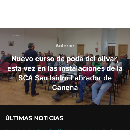
Navegación
de
Anterior
Anterior
entradas
Nuevo curso de poda del olivar,
esta vez en las instalaciones de la
SCA San Isidro Labrador de
Canena
ÚLTIMAS NOTICIAS