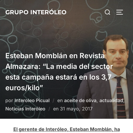
Saltar
Buscar:
GRUPO INTERÓLEO
al
ALTE
contenido
Esteban Momblán en Revista
Almazara: “La media del sector
esta campaña estará en los 3,7
euros/kilo”
por
Interoleo Picual
en
aceite de oliva
,
actualidad
,
Publicado
Noticias Interóleo
en
31 mayo, 2017
el
El gerente de Interóleo, Esteban Momblán, ha