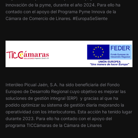
innovación de la pyme, durante el año 2024. Para ello ha
contado con el apoyo del Programa Pyme Innova de la
Cámara de Comercio de Linares. #EuropaSeSiente
Interóleo Picual Jaén, S.A. ha sido beneficiaria del Fondo
Europeo de Desarrollo Regional cuyo objetivo es mejorar las
soluciones de gestión integral (ERP) y gracias al que ha
podido optimizar su sistema de gestión diaria mejorando la
operatividad con los interlocutores. Esta acción ha tenido lugar
durante 2023. Para ello ha contado con el apoyo del
programa TICCámaras de la Cámara de Linares