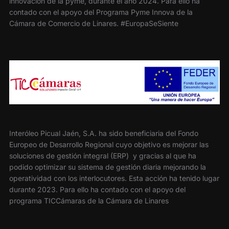
innovación de la pyme, durante el año 2024. Para ello ha
contado con el apoyo del Programa Pyme Innova de la
Cámara de Comercio de Linares. #EuropaSeSiente
Interóleo Picual Jaén, S.A. ha sido beneficiaria del Fondo
Europeo de Desarrollo Regional cuyo objetivo es mejorar las
soluciones de gestión integral (ERP) y gracias al que ha
podido optimizar su sistema de gestión diaria mejorando la
operatividad con los interlocutores. Esta acción ha tenido lugar
durante 2023. Para ello ha contado con el apoyo del
programa TICCámaras de la Cámara de Linares