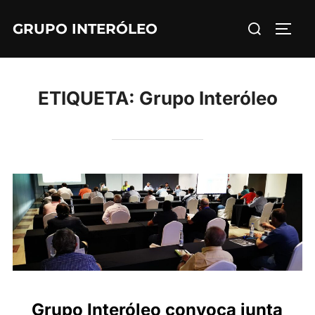
Saltar
Buscar:
GRUPO INTERÓLEO
al
ALTE
contenido
ETIQUETA:
Grupo Interóleo
Grupo Interóleo convoca junta