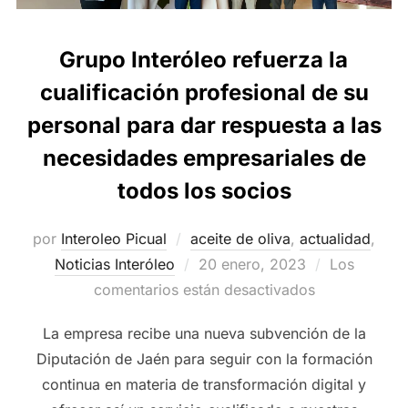
Grupo Interóleo refuerza la
cualificación profesional de su
personal para dar respuesta a las
necesidades empresariales de
todos los socios
por
Interoleo Picual
aceite de oliva
,
actualidad
,
Publicado
Noticias Interóleo
20 enero, 2023
Los
el
comentarios están desactivados
La empresa recibe una nueva subvención de la
Diputación de Jaén para seguir con la formación
continua en materia de transformación digital y