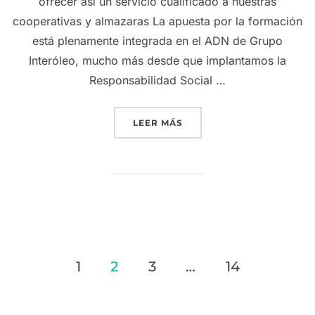
ofrecer así un servicio cualificado a nuestras
cooperativas y almazaras La apuesta por la formación
está plenamente integrada en el ADN de Grupo
Interóleo, mucho más desde que implantamos la
Responsabilidad Social …
«GRUPO INTERÓLEO REFU
LEER MÁS
Paginación
1
2
3
…
14
de