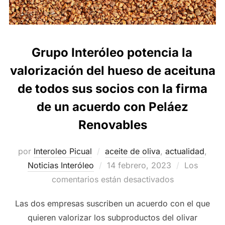
Grupo Interóleo potencia la
valorización del hueso de aceituna
de todos sus socios con la firma
de un acuerdo con Peláez
Renovables
por
Interoleo Picual
aceite de oliva
,
actualidad
,
Publicado
Noticias Interóleo
14 febrero, 2023
Los
el
comentarios están desactivados
Las dos empresas suscriben un acuerdo con el que
quieren valorizar los subproductos del olivar