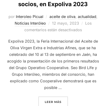
socios, en Expoliva 2023
por
Interoleo Picual
aceite de oliva
,
actualidad
,
Publicado
Noticias Interóleo
12 mayo, 2023
Los
el
comentarios están desactivados
Expoliva 2023, la Feria Internacional del Aceite de
Oliva Virgen Extra e Industrias Afines, que se ha
celebrado del 10 al 13 de septiembre en Jaén, ha
acogido la presentación de los primeros resultados
del Grupo Operativo Cooperalive. Seo Bird Life y
Grupo Interóleo, miembros del consorcio, han
explicado como Cooperalive demostrará que es
posible …
«GRUPO INTERÓLEO EXPON
LEER MÁS