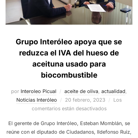
Grupo Interóleo apoya que se
reduzca el IVA del hueso de
aceituna usado para
biocombustible
por
Interoleo Picual
aceite de oliva
,
actualidad
,
Publicado
Noticias Interóleo
20 febrero, 2023
Los
el
comentarios están desactivados
El gerente de Grupo Interóleo, Esteban Momblán, se
reúne con el diputado de Ciudadanos, Ildefonso Ruiz,