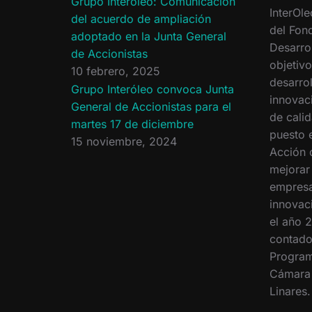
Grupo Interóleo: Comunicación
InterOle
del acuerdo de ampliación
del Fon
adoptado en la Junta General
Desarro
de Accionistas
objetiv
10 febrero, 2025
desarrol
Grupo Interóleo convoca Junta
innovac
General de Accionistas para el
de calid
martes 17 de diciembre
puesto 
15 noviembre, 2024
Acción 
mejorar
empresa
innovac
el año 2
contado
Program
Cámara
Linares