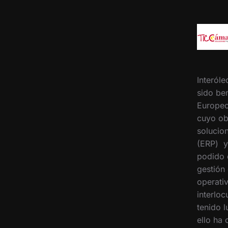
Interóle
sido ben
Europeo
cuyo ob
solucion
(ERP) y
podido 
gestión
operati
interloc
tenido 
ello ha