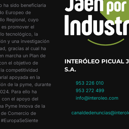
o ha sido beneficiaria
do Europeo de
llo Regional, cuyo
o es promover el
lo tecnológico, la
ión y una investigación
ad, gracias al cual ha
en marcha un Plan de
INTERÓLEO PICUAL J
con el objetivo de
S.A.
 la competitividad
rial apoyada en la
953 226 010
ión de la pyme, durante
953 272 499
024. Para ello ha
info@interoleo.com
 con el apoyo del
a Pyme Innova de la
canaldedenuncias@intero
 de Comercio de
. #EuropaSeSiente