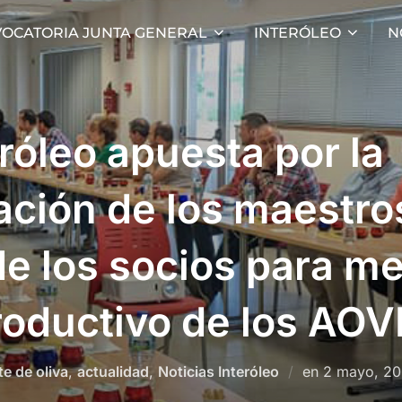
OCATORIA JUNTA GENERAL
INTERÓLEO
N
róleo apuesta por la
ación de los maestro
e los socios para me
roductivo de los AOV
Publicado
te de oliva
,
actualidad
,
Noticias Interóleo
en
2 mayo, 2
el