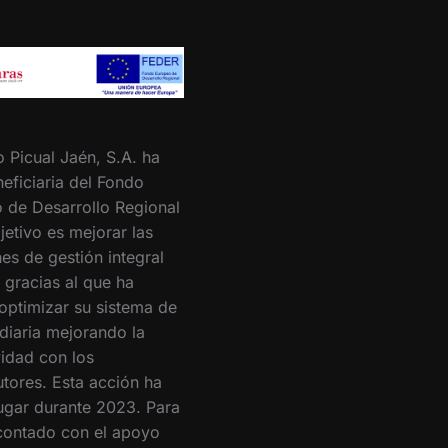
o Picual Jaén, S.A. ha
eficiaria del Fondo
 de Desarrollo Regional
jetivo es mejorar las
es de gestión integral
 gracias al que ha
optimizar su sistema de
 diaria mejorando la
vidad con los
utores. Esta acción ha
lugar durante 2023. Para
 contado con el apoyo