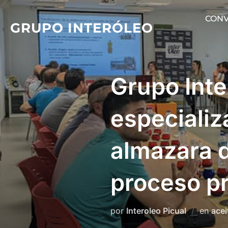
Saltar
CONV
al
GRUPO INTERÓLEO
contenido
Grupo Inte
especializ
almazara d
proceso p
por
Interoleo Picual
en
acei