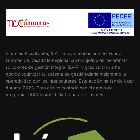
Interóleo Picual Jaén, S.A. ha sido beneficiaria del Fondo
Europeo de Desarrollo Regional cuyo objetivo es mejorar las
soluciones de gestión integral (ERP) y gracias al que ha
podido optimizar su sistema de gestión diaria mejorando la
operatividad con los interlocutores. Esta acción ha tenido lugar
durante 2023. Para ello ha contado con el apoyo del
programa TICCámaras de la Cámara de Linares