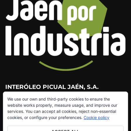
INTERÓLEO PICUAL JAÉN, S.A.
We use our own and third-party cookies to ensure the
953 226 010
website works properly, measure usage, and improve our
953 272 499
services. You can accept all cookies, reject non-essential
info@interoleo.com
cookies, or configure your preferences.
Cookie policy
canaldedenuncias@interoleo.com