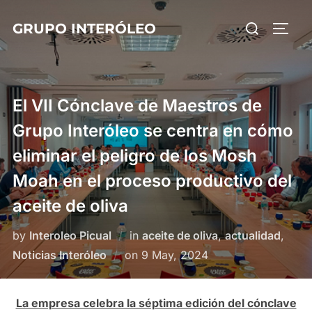
Skip
Search
GRUPO INTERÓLEO
to
TOGG
for:
content
El VII Cónclave de Maestros de
Grupo Interóleo se centra en cómo
eliminar el peligro de los Mosh
Moah en el proceso productivo del
aceite de oliva
by
Interoleo Picual
in
aceite de oliva
,
actualidad
,
Posted
Noticias Interóleo
on
9 May, 2024
on
La empresa celebra la séptima edición del cónclave