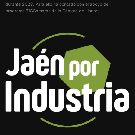
durante 2023. Para ello ha contado con el apoyo del
programa TICCámaras de la Cámara de Linares