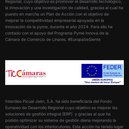
Regional, cuyo objetivo es promover el desarrollo tecnológico,
la innovación y una investigación de calidad, gracias al cual ha
puesto en marcha un Plan de Acción con el objetivo de
mejorar la competitividad empresarial apoyada en la
innovación de la pyme, durante el año 2024. Para ello ha
contado con el apoyo del Programa Pyme Innova de la
Cámara de Comercio de Linares. #EuropaSeSiente
Interóleo Picual Jaén, S.A. ha sido beneficiaria del Fondo
Europeo de Desarrollo Regional cuyo objetivo es mejorar las
soluciones de gestión integral (ERP) y gracias al que ha
podido optimizar su sistema de gestión diaria mejorando la
operatividad con los interlocutores. Esta acción ha tenido lugar