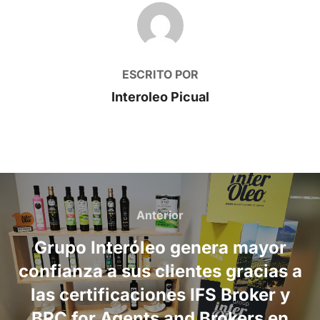
AUTOR DE LA PUBLICACIÓN
ESCRITO POR
Interoleo Picual
Navegación
de
Anterior
Anterior
entradas
Grupo Interóleo genera mayor
confianza a sus clientes gracias a
las certificaciones IFS Broker y
BRC for Agents and Brokers en