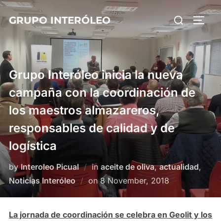
Skip
Search
GRUPO INTERÓLEO
to
TOGG
for:
content
Grupo Interóleo inicia la nueva
campaña con la coordinación de
los maestros almazareros,
responsables de calidad y de
logística
by
Interoleo Picual
in
aceite de oliva
,
actualidad
,
Posted
Noticias Interóleo
on
8 November, 2018
on
La jornada de coordinación se celebra en Geolit y los