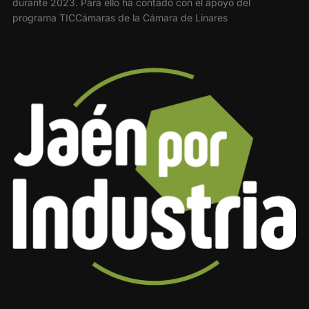
durante 2023. Para ello ha contado con el apoyo del
programa TICCámaras de la Cámara de Linares