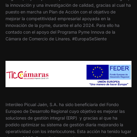
la innovación y una investigación de calidad, gracias al cual ha
puesto en marcha un Plan de Acción con el objetivo de
mejorar la competitividad empresarial apoyada en la
innovación de la pyme, durante el año 2024. Para ello ha
contado con el apoyo del Programa Pyme Innova de la
Cámara de Comercio de Linares. #EuropaSeSiente
Interóleo Picual Jaén, S.A. ha sido beneficiaria del Fondo
Europeo de Desarrollo Regional cuyo objetivo es mejorar las
soluciones de gestión integral (ERP) y gracias al que ha
podido optimizar su sistema de gestión diaria mejorando la
operatividad con los interlocutores. Esta acción ha tenido lugar