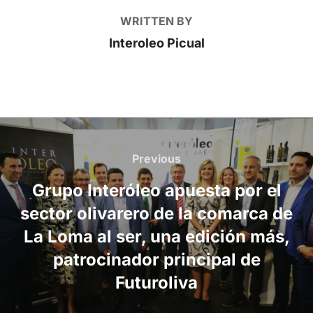
WRITTEN BY
Interoleo Picual
Post
navigation
Previous
Previous
Grupo Interóleo apuesta por el
sector olivarero de la comarca de
La Loma al ser, una edición más,
patrocinador principal de
Futuroliva