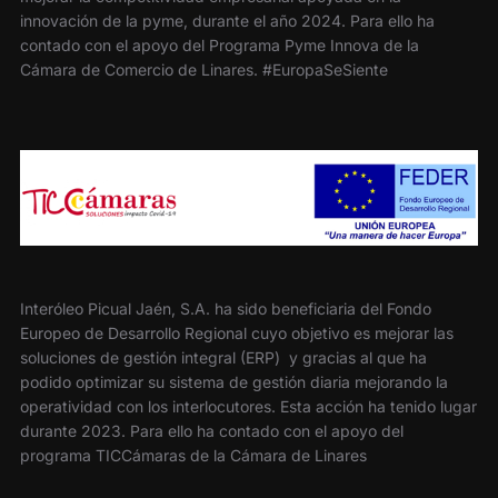
innovación de la pyme, durante el año 2024. Para ello ha
contado con el apoyo del Programa Pyme Innova de la
Cámara de Comercio de Linares. #EuropaSeSiente
Interóleo Picual Jaén, S.A. ha sido beneficiaria del Fondo
Europeo de Desarrollo Regional cuyo objetivo es mejorar las
soluciones de gestión integral (ERP) y gracias al que ha
podido optimizar su sistema de gestión diaria mejorando la
operatividad con los interlocutores. Esta acción ha tenido lugar
durante 2023. Para ello ha contado con el apoyo del
programa TICCámaras de la Cámara de Linares