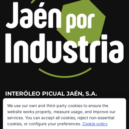
INTERÓLEO PICUAL JAÉN, S.A.
We use our own and third-party cookies to ensure the
953 226 010
website works properly, measure usage, and improve our
953 272 499
services. You can accept all cookies, reject non-essential
info@interoleo.com
cookies, or configure your preferences.
Cookie policy
canaldedenuncias@interoleo.com