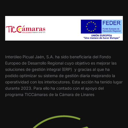
Interóleo Picual Jaén, S.A. ha sido beneficiaria del Fondo
Europeo de Desarrollo Regional cuyo objetivo es mejorar las
soluciones de gestión integral (ERP) y gracias al que ha
podido optimizar su sistema de gestión diaria mejorando la
operatividad con los interlocutores. Esta acción ha tenido lugar
durante 2023. Para ello ha contado con el apoyo del
programa TICCámaras de la Cámara de Linares