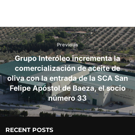
Post
navigation
Previous
Previous
Grupo Interóleo incrementa la
comercialización de aceite de
oliva con la entrada de la SCA San
Felipe Apóstol de Baeza, el socio
número 33
RECENT POSTS