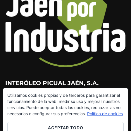
INTERÓLEO PICUAL JAÉN, S.A.
Utilizamos cookies propias y de terceros para garantizar el
953 226 010
funcionamiento de la web, medir su uso y mejorar nuestros
953 272 499
servicios. Puede aceptar todas las cookies, rechazar las no
info@interoleo.com
necesarias o configurar sus preferencias.
Política de cookies
canaldedenuncias@interoleo.com
ACEPTAR TODO