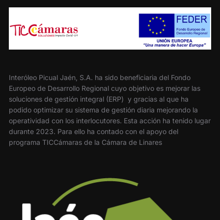
Interóleo Picual Jaén, S.A. ha sido beneficiaria del Fondo
Europeo de Desarrollo Regional cuyo objetivo es mejorar las
soluciones de gestión integral (ERP) y gracias al que ha
podido optimizar su sistema de gestión diaria mejorando la
operatividad con los interlocutores. Esta acción ha tenido lugar
durante 2023. Para ello ha contado con el apoyo del
programa TICCámaras de la Cámara de Linares