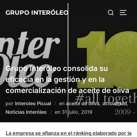
Saltar
Buscar:
GRUPO INTERÓLEO
al
ALTE
contenido
Grupo Interóleo consolida su
eficacia en la gestión y en la
comercialización de aceite de oliva
por
Interoleo Picual
en
aceite de oliva
,
actualidad
,
Publicado
Noticias Interóleo
en
31 julio, 2019
el
La empresa se afianza en el ránking elaborado por la