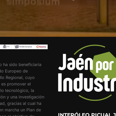
o ha sido beneficiaria
do Europeo de
llo Regional, cuyo
o es promover el
lo tecnológico, la
ión y una investigación
ad, gracias al cual ha
en marcha un Plan de
INTERÓLEO PICUAL J