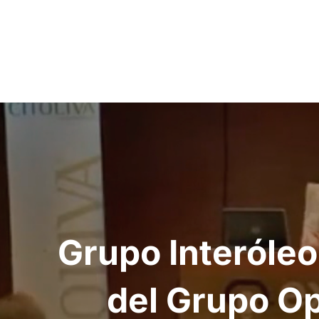
Navegación
de
entradas
Grupo Interóleo 
del Grupo Op