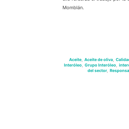
Momblán.
Aceite
,
Aceite de oliva
,
Calida
Interóleo
,
Grupo Interóleo
,
inter
del sector
,
Responsab