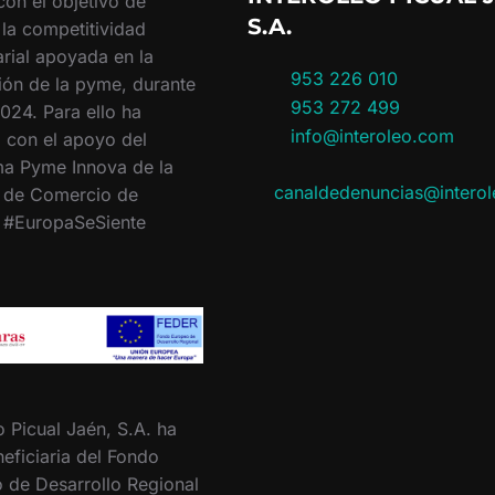
con el objetivo de
S.A.
 la competitividad
rial apoyada en la
953 226 010
ión de la pyme, durante
953 272 499
024. Para ello ha
info@interoleo.com
 con el apoyo del
a Pyme Innova de la
canaldedenuncias@intero
 de Comercio de
. #EuropaSeSiente
o Picual Jaén, S.A. ha
eficiaria del Fondo
 de Desarrollo Regional