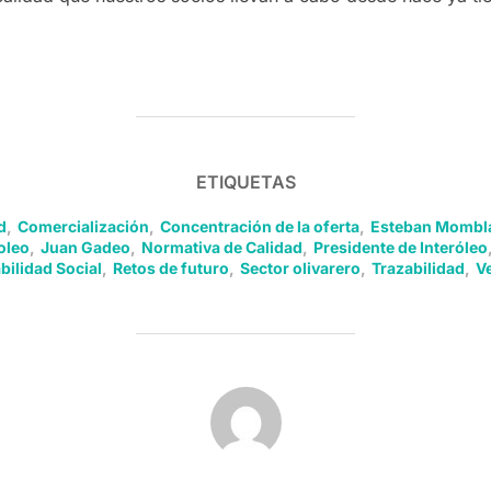
ETIQUETAS
d
,
Comercialización
,
Concentración de la oferta
,
Esteban Mombl
oleo
,
Juan Gadeo
,
Normativa de Calidad
,
Presidente de Interóleo
ilidad Social
,
Retos de futuro
,
Sector olivarero
,
Trazabilidad
,
Ve
AUTOR DE LA PUBLICACIÓN