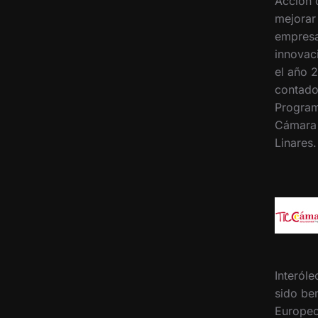
Acción 
mejorar
empresa
innovac
el año 2
contado
Program
Cámara
Linares
Interóle
sido ben
Europeo