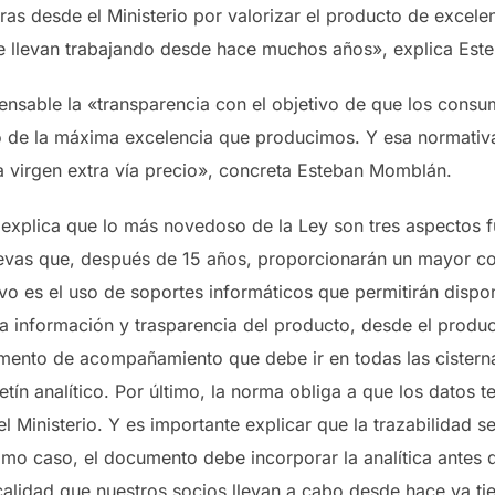
ras desde el Ministerio por valorizar el producto de excel
ue llevan trabajando desde hace muchos años», explica Es
pensable la «transparencia con el objetivo de que los cons
 de la máxima excelencia que producimos. Y esa normativa 
va virgen extra vía precio», concreta Esteban Momblán.
o explica que lo más novedoso de la Ley son tres aspectos
evas que, después de 15 años, proporcionarán un mayor cont
ivo es el uso de soportes informáticos que permitirán dispo
 información y trasparencia del producto, desde el produc
nto de acompañamiento que debe ir en todas las cisternas
tín analítico. Por último, la norma obliga a que los datos t
l Ministerio. Y es importante explicar que la trazabilidad s
imo caso, el documento debe incorporar la analítica antes d
a calidad que nuestros socios llevan a cabo desde hace ya 